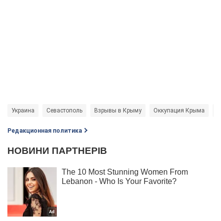
Украина
Севастополь
Взрывы в Крыму
Оккупация Крыма
Н
Редакционная политика