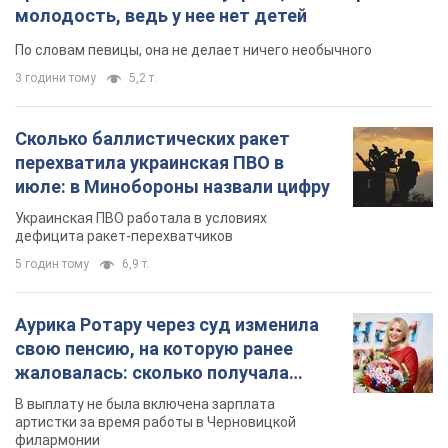
молодость, ведь у нее нет детей
По словам певицы, она не делает ничего необычного
3 години тому
5,2 т.
Сколько баллистических ракет
перехватила украинская ПВО в
июле: в Минобороны назвали цифру
Украинская ПВО работала в условиях
дефицита ракет-перехватчиков
5 годин тому
6,9 т.
Аурика Ротару через суд изменила
свою пенсию, на которую ранее
жаловалась: сколько получала
певица
В выплату не была включена зарплата
артистки за время работы в Черновицкой
филармонии