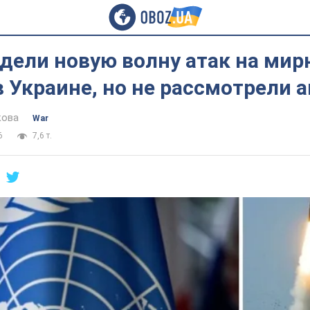
дели новую волну атак на ми
 Украине, но не рассмотрели 
кова
War
6
7,6 т.