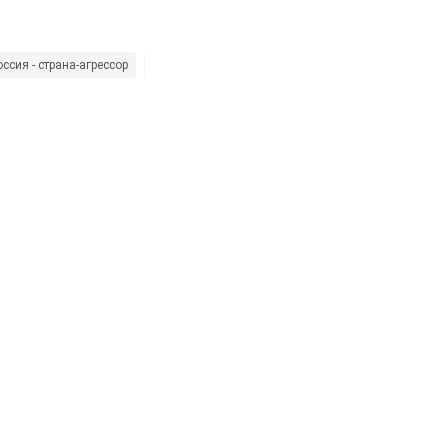
оссия - страна-агрессор
Россия