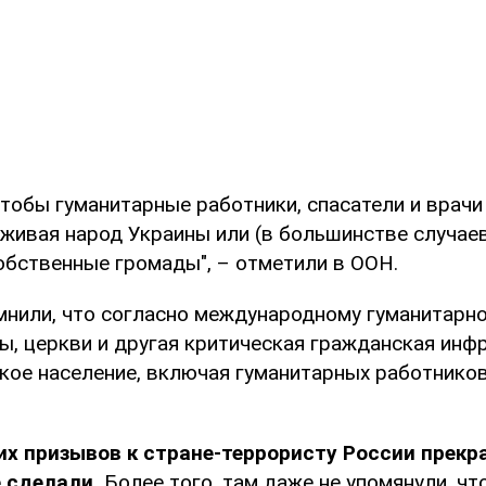
чтобы гуманитарные работники, спасатели и врачи
рживая народ Украины или (в большинстве случае
обственные громады", – отметили в ООН.
мнили, что согласно международному гуманитарно
, церкви и другая критическая гражданская инфр
кое население, включая гуманитарных работнико
их призывов к стране-террористу России прекр
 сделали.
Более того, там даже не упомянули, чт