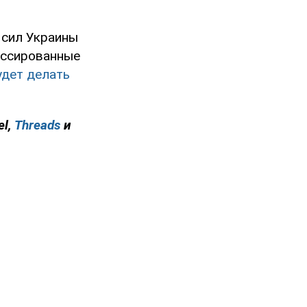
 сил Украины
ассированные
удет делать
el,
Threads
и