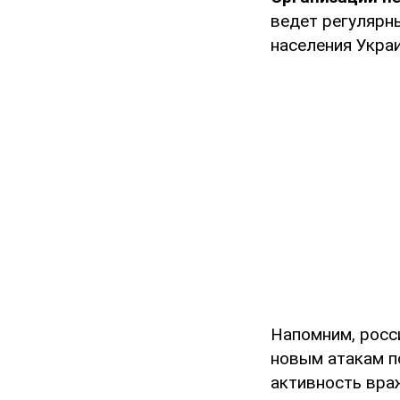
ведет регулярн
населения Укра
Напомним, росс
новым атакам п
активность вра