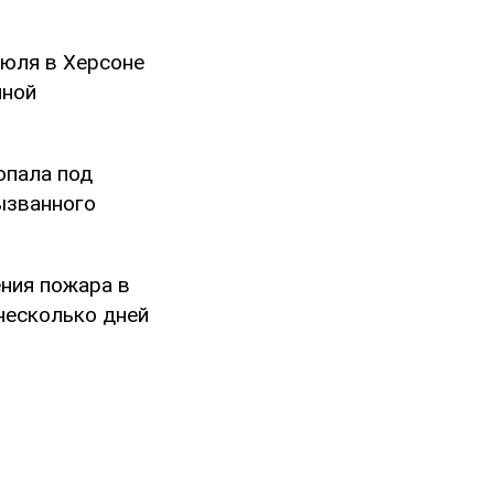
июля в Херсоне
нной
опала под
ызванного
ения пожара в
несколько дней