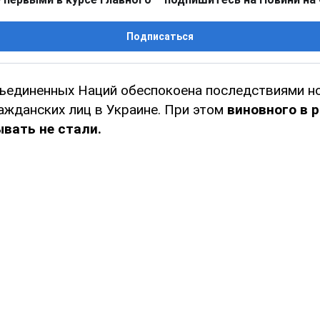
Подписаться
ъединенных Наций обеспокоена последствиями н
ажданских лиц в Украине. При этом
виновного в 
вать не стали.