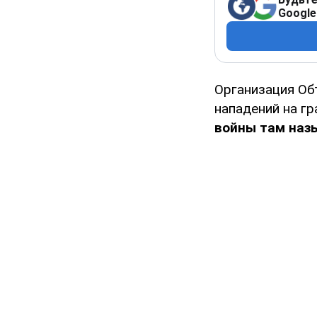
Google
Организация Об
нападений на гр
войны там назы