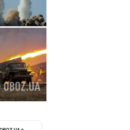
 OBOZ.UA в