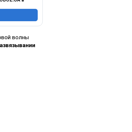
овой волны
развязывании