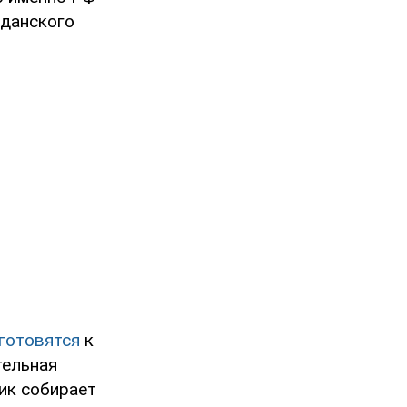
жданского
готовятся
к
тельная
ик собирает