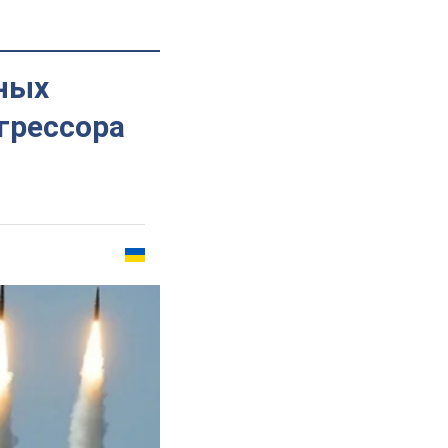
рных
агрессора