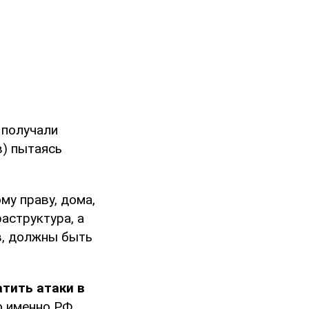
 получали
в) пытаясь
му праву, дома,
аструктура, а
в, должны быть
атить атаки в
о именно РФ