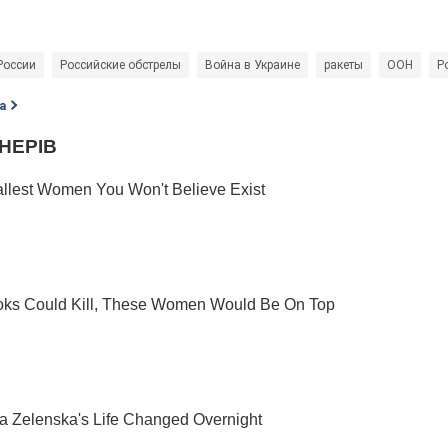
России
Российские обстрелы
Война в Украине
ракеты
ООН
Р
а