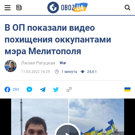
В ОП показали видео
похищения оккупантами
мэра Мелитополя
Лилия Рагуцкая
War
11.03.2022 18:29
1 минута
24,4 т.
293