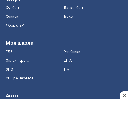
Футбол
Баскетбол
Хоккей
Бокс
Формула-1
Моя школа
ГДЗ
Учебники
Онлайн уроки
ДПА
ЗНО
НМТ
СНГ решебники
Авто
Тест Драйв
Электромобили
Акции
Сервис