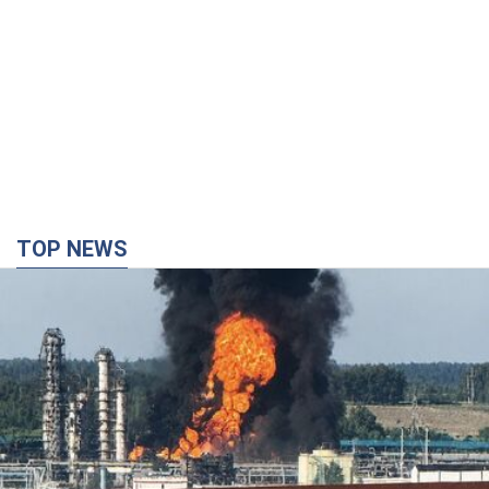
TOP NEWS
Россия сосредоточила у Москвы три кольца
ПВО: Зеленский пообещал "находить
технологии" противодействия
Президент заявил, что даже усовершенствованная система
противовоздушной обороны РФ не гарантирует защиты от
украинских ударов
9 часов назад
73,6 т.