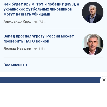
Леонид Невзлин
8,5 т.
Все мнения
О компании
Команда
Правовая информация
Политика
конфиденциальности
Реклама на сайте
Документы
Редакционная политика
Журналисты OBOZ.UA на месте
событий
OBOZ.UA
Политика