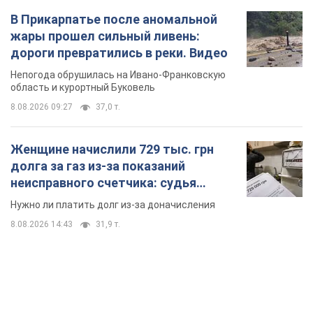
Женщине начислили 729 тыс. грн
долга за газ из-за показаний
неисправного счетчика: судья
вынес неожиданное решение
Нужно ли платить долг из-за доначисления
8.08.2026 14:43
31,9 т.