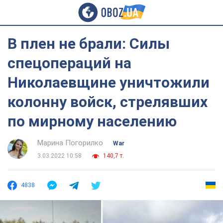
В плен не брали: Силы
спецопераций на
Николаевщине уничтожили
колонну войск, стрелявших
по мирному населению
Марина Погорилко
War
3.03.2022 10:58
140,7 т.
4838