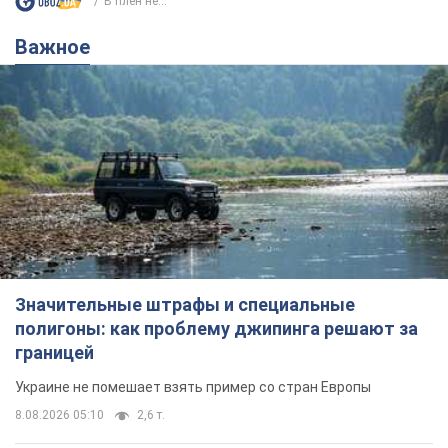
Значительные штрафы и специальные
полигоны: как проблему джипинга решают за
границей
Украине не помешает взять пример со стран Европы
8.08.2026 05:10
2,6 т.
В Прикарпатье после аномальной
жары прошел сильный ливень:
дороги превратились в реки. Видео
Непогода обрушилась на Ивано-Франковскую
область и курортный Буковель
8.08.2026 09:27
37,0 т.