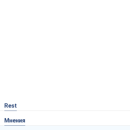
Rest
Мнения
Совпадение интересов двух циничных
игроков или тайный план Трампа и
Путина?
Виктор Швец
12,0 т.
Минск готовится к функционированию
в условиях масштабного военного
кризиса