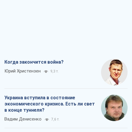
Когда закончится война?
Юрий Христензен
9,3 т.
Украина вступила в состояние
экономического кризиса. Есть ли свет
в конце туннеля?
Вадим Денисенко
7,6 т.
Чей будет Крым, тот и победит (NSJ), а
украинских футбольных чиновников
могут назвать убийцами
Александр Кирш
7,3 т.
Запад проспал угрозу: Россия может
проверить НАТО войной