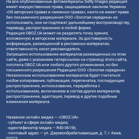
На все опубликованные фотоматериалы Getty Images редакция
имеет имущественные права, защищаемые законом Украины
«Об авторских правах и смежных правах», никто не имеет права
без письменного разрешения ООО «Золотая середина» их
использовать, они не подлежат дальнейшему воспроизводству,
переводу, распространению в любой форме.
Редакция OBOZ.UA может не разделять точку зрения,
изложенную в авторском материале. За достоверность
информации, размещенной в рекламных материалах,
ответственность несет рекламодатель.
Запрещено использование материалов размещенных на этом
сайте, даже с указанием гиперссылки на страницу этого сайта,
логотипа OBOZ.UA или любого другого упоминания, но без
письменного разрешения Редакции/ООО «Золотая середина»
Незаконным использованием материалов будет считаться:
любое копирование, публикация, перепечатка, последующее
распространение, использование, переработка с
использованием, включением в состав других материалов,
распространение, адаптация, перевод и другие подобные
изменения материала.
Название онлайн медиа — «OBOZ.UA»
- субъект в сфере онлайн медиа;
- идентификатор медиа — R40-06156;
- почтовый адрес — ул. Деревообрабатывающая, д. 7, г. Киев,
01013;