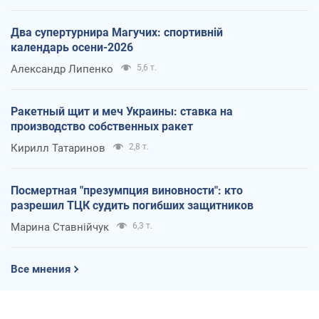
Два супертурнира Магучих: спортивній
календарь осени-2026
Александр Липенко
5,6 т.
Ракетный щит и меч Украины: ставка на
производство собственных ракет
Кирилл Татаринов
2,8 т.
Посмертная "презумпция виновности": кто
разрешил ТЦК судить погибших защитников
Марина Ставнійчук
6,3 т.
Все мнения