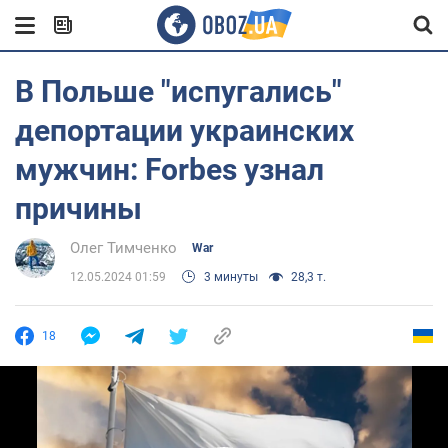
В Польше "испугались"
депортации украинских
мужчин: Forbes узнал
причины
Олег Тимченко
War
12.05.2024 01:59
3 минуты
28,3 т.
18