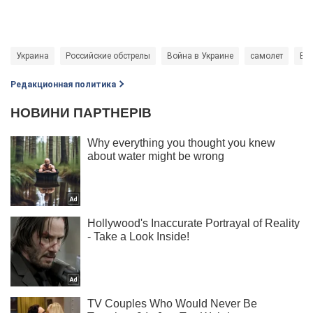
Украина
Российские обстрелы
Война в Украине
самолет
Во
Редакционная политика