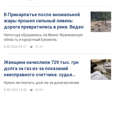
В Прикарпатье после аномальной
жары прошел сильный ливень:
дороги превратились в реки. Видео
Непогода обрушилась на Ивано-Франковскую
область и курортный Буковель
8.08.2026 09:27
37,3 т.
Женщине начислили 729 тыс. грн
долга за газ из-за показаний
неисправного счетчика: судья
вынес неожиданное решение
Нужно ли платить долг из-за доначисления
8.08.2026 14:43
32,0 т.