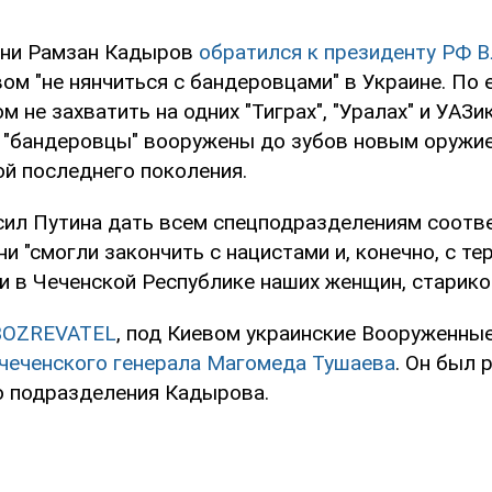
чни Рамзан Кадыров
обратился к президенту РФ 
ом "не нянчиться с бандеровцами" в Украине. По 
м не захватить на одних "Тиграх", "Уралах" и УАЗик
о "бандеровцы" вооружены до зубов новым оружие
ой последнего поколения.
ил Путина дать всем спецподразделениям соот
ни "смогли закончить с нацистами и, конечно, с т
 в Чеченской Республике наших женщин, стариков
BOZREVATEL
, под Киевом украинские Вооруженны
чеченского генерала Магомеда Тушаева
. Он был 
о подразделения Кадырова.