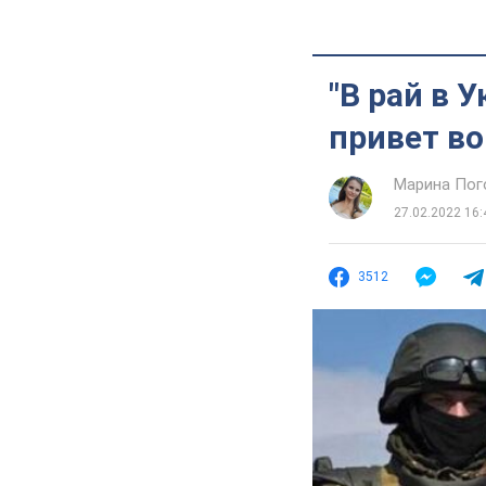
"В рай в 
привет в
Марина Пог
27.02.2022 16:
3512