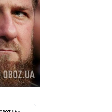
 OBOZ.UA в