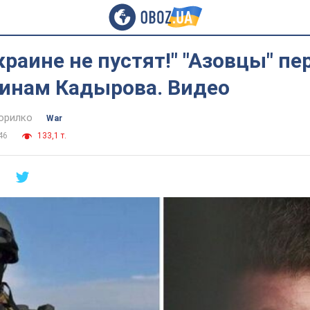
Украине не пустят!" "Азовцы" п
оинам Кадырова. Видео
орилко
War
46
133,1 т.