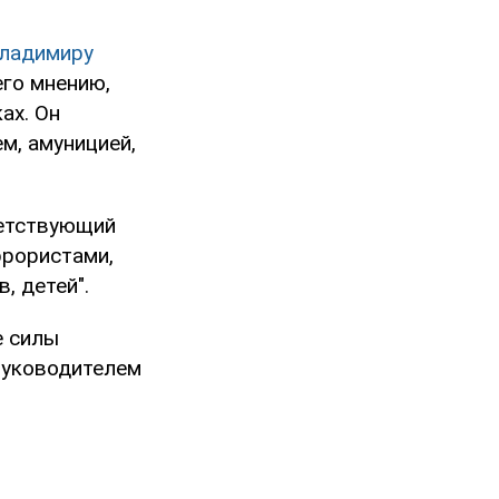
Владимиру
его мнению,
ах. Он
м, амуницией,
ветствующий
еррористами,
, детей".
е силы
руководителем