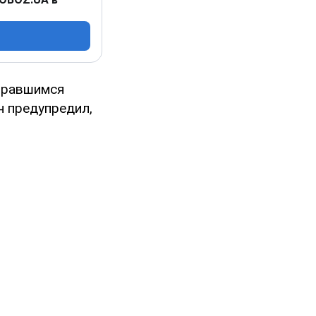
обравшимся
н предупредил,