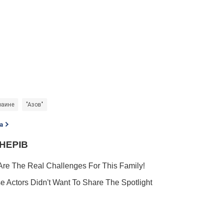
раине
"Азов"
а