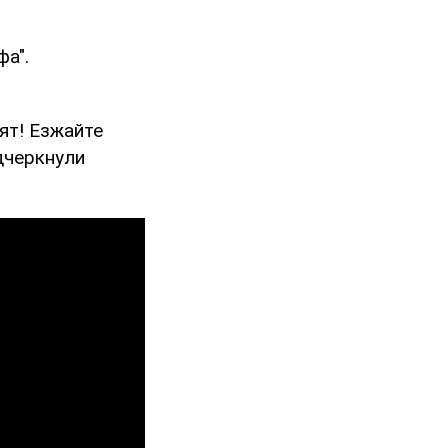
фа".
ят! Езжайте
дчеркнули