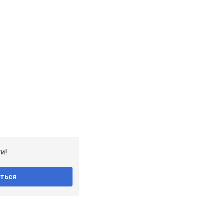
и!
ться