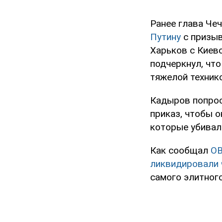
Ранее глава Че
Путину
с призыв
Харьков с Киево
подчеркнул, чт
тяжелой техник
Кадыров попрос
приказ, чтобы о
которые убивали
Как сообщал
O
ликвидировали 
самого элитног