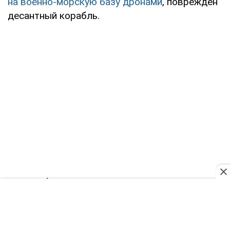
на военно-морскую базу дронами
, поврежден
десантный корабль.
Как сообщал OBOZREVATEL, в Главном
управлении разведки Минобороны Украины
говорят, что
инциденты со взрывами на
Крымском мосту будут продолжаться
. Так