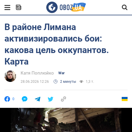
В районе Лимана
активизировались бои:
какова цель оккупантов.
Карта
Катя Поплюйко
War
28.06.2026 12:26
2 минуты
1,3 т.
0