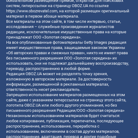
обязательном размещении прямой, открытой для поисковых
систем, гиперссылки на страницу OBOZ.UA по ссылке
https://www.obozrevatel.com
, на которой размещен оригинальный
материал в первом абзаце материала.
Все материалы на этом сайте, в том числе интервью, статьи,
исследования – служебные произведения журналистов
редакции, исключительные имущественные права на которые
принадлежат ООО «Золотая середина».
На все опубликованные фотоматериалы Getty Images редакция
имеет имущественные права, защищаемые законом Украины
«Об авторских правах и смежных правах», никто не имеет права
без письменного разрешения ООО «Золотая середина» их
использовать, они не подлежат дальнейшему воспроизводству,
переводу, распространению в любой форме.
Редакция OBOZ.UA может не разделять точку зрения,
изложенную в авторском материале. За достоверность
информации, размещенной в рекламных материалах,
ответственность несет рекламодатель.
Запрещено использование материалов размещенных на этом
сайте, даже с указанием гиперссылки на страницу этого сайта,
логотипа OBOZ.UA или любого другого упоминания, но без
письменного разрешения Редакции/ООО «Золотая середина»
Незаконным использованием материалов будет считаться:
любое копирование, публикация, перепечатка, последующее
распространение, использование, переработка с
использованием, включением в состав других материалов,
распространение, адаптация, перевод и другие подобные