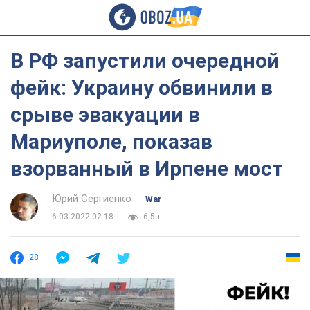
В РФ запустили очередной
фейк: Украину обвинили в
срыве эвакуации в
Мариуполе, показав
взорванный в Ирпене мост
Юрий Сергиенко
War
6.03.2022 02:18
6,5 т.
28