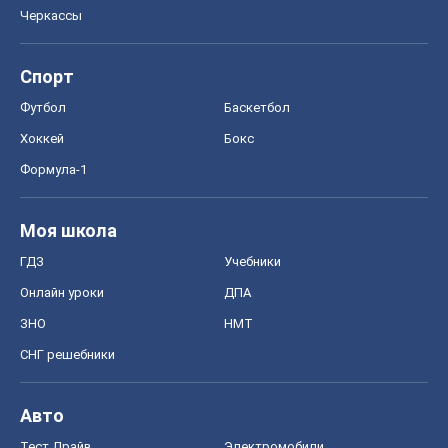
Черкассы
Спорт
Футбол
Баскетбол
Хоккей
Бокс
Формула-1
Моя школа
ГДЗ
Учебники
Онлайн уроки
ДПА
ЗНО
НМТ
СНГ решебники
Авто
Тест Драйв
Электромобили