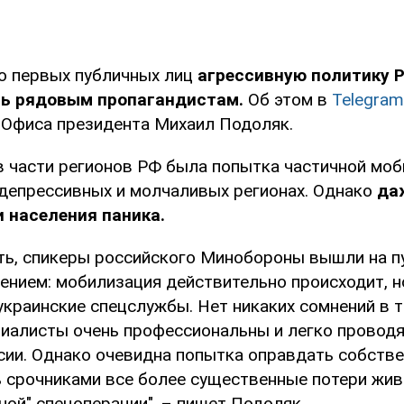
о первых публичных лиц
агрессивную политику 
ь рядовым пропагандистам.
Об этом в
Telegra
 Офиса президента Михаил Подоляк.
в части регионов РФ была попытка частичной моб
 депрессивных и молчаливых регионах. Однако
да
 населения паника.
ять, спикеры российского Минобороны вышли на п
ением: мобилизация действительно происходит, н
 украинские спецслужбы. Нет никаких сомнений в т
циалисты очень профессиональны и легко провод
сии. Однако очевидна попытка оправдать собств
 срочниками все более существенные потери жив
ной" спецоперации", – пишет Подоляк.