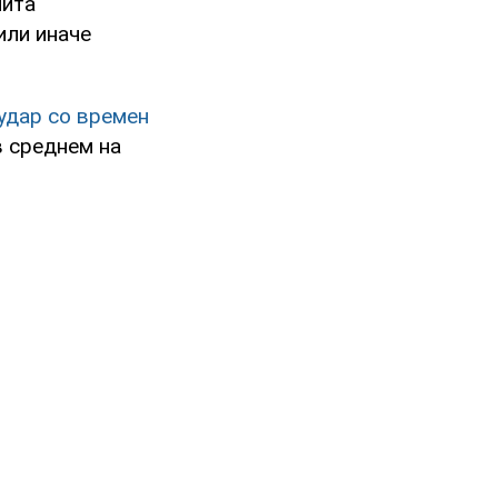
лита
или иначе
удар со времен
в среднем на