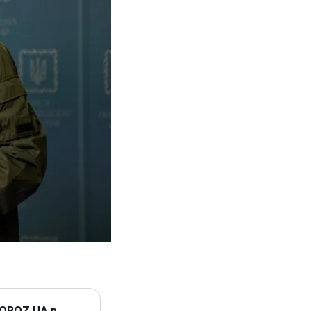
 OBOZ.UA в