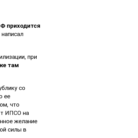
РФ приходится
m
написал
илизации, при
же там
ублику со
о ее
ом, что
ят ИПСО на
енное желание
ой силы в