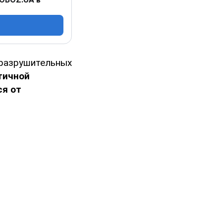
 разрушительных
тичной
ся от