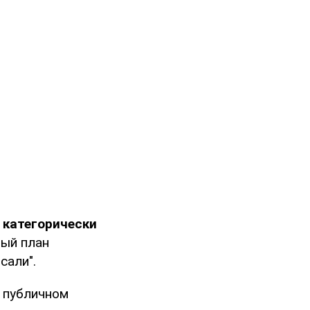
 категорически
вый план
сали".
в публичном