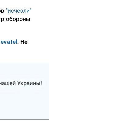
ов
"исчезли"
стр обороны
evatel
. Не