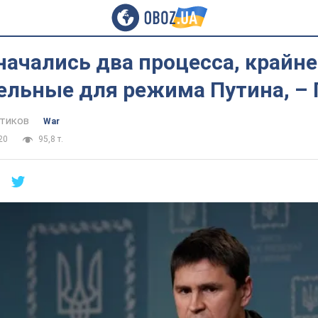
начались два процесса, крайне
ельные для режима Путина, –
тиков
War
20
95,8 т.