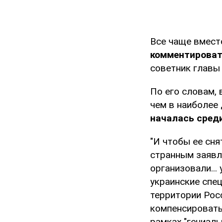
Все чаще вмест
комментироват
советник главы
По его словам, 
чем в наиболее
началась среди
"И чтобы ее сн
странным заявл
организовали...
украинские спе
территории Рос
компенсировать
рамках "гениаль