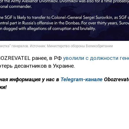
BOZREVATEL ранее, в РФ
уволили с должности ген
терь десантников в Украине.
ная информация у нас в
Telegram-канале
Obozrevat
ки!