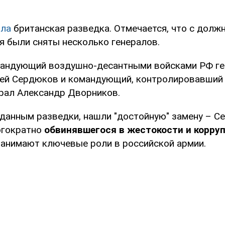
ла
британская разведка. Отмечается, что с долж
я были сняты несколько генералов.
мандующий воздушно-десантными войсками РФ ге
рей Сердюков и командующий, контролировавший
ерал Александр Дворников.
 данным разведки, нашли "достойную" замену – С
огократно
обвинявшегося в жестокости и корруп
занимают ключевые роли в российской армии.