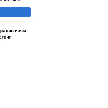
ралов из-за
ствии
ы.