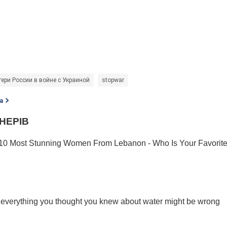
тери России в войне с Украиной
stopwar
а