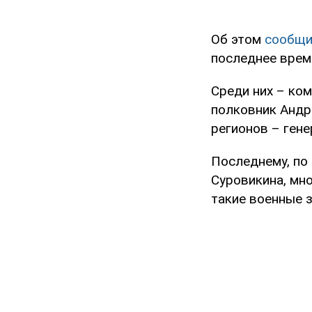
Об этом
сообщи
последнее врем
Среди них – ко
полковник Анд
регионов – ген
Последнему, по
Суровикина, мн
такие военные 