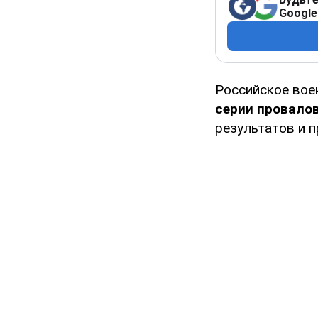
Google
Российское вое
серии провалов
результатов и п