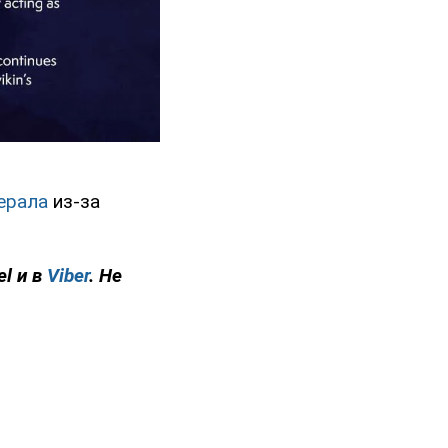
ерала
из-за
el и в
Viber
. Не