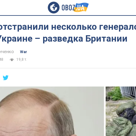
отстранили несколько генерал
Украине – разведка Британии
нченко
War
48
19,8 т.