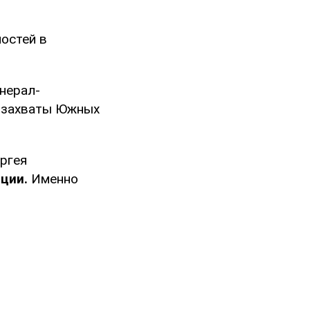
ностей в
нерал-
 захваты Южных
ергея
ции.
Именно