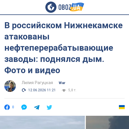
В российском Нижнекамске
атакованы
нефтеперерабатывающие
заводы: поднялся дым.
Фото и видео
Лилия Рагуцкая
War
12.06.2026 11:21
5,8 т.
0