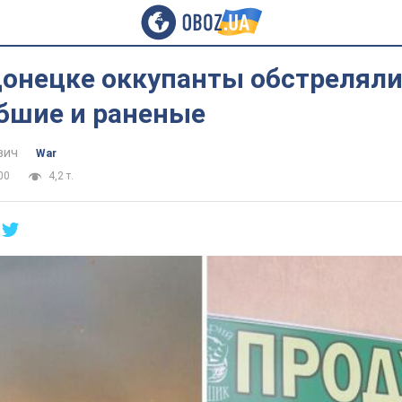
донецке оккупанты обстреляли
ибшие и раненые
вич
War
00
4,2 т.