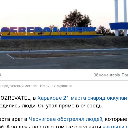
BOZREVATEL, в
Харькове 21 марта снаряд оккупан
одились люди. Он упал прямо в очередь.
арта враг в
Чернигове обстрелял людей,
которые 
й. А за день до этого там же оккупанты
накрыли 