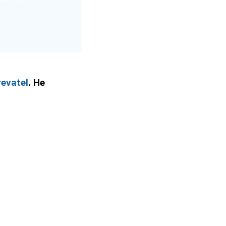
evatel
. Не