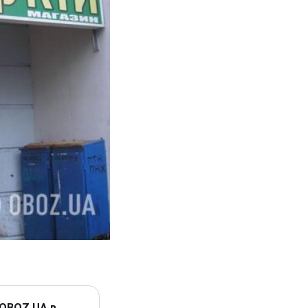
 OBOZ.UA в