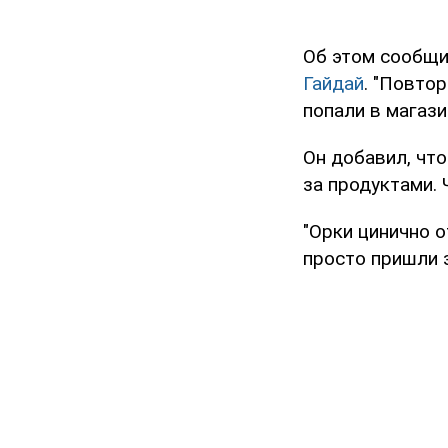
Об этом сообщи
Гайдай
. "Повто
попали в магази
Он добавил, чт
за продуктами. 
"Орки цинично 
просто пришли з