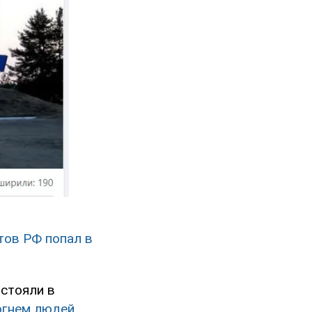
тов РФ попал в
стояли в
огнем людей,