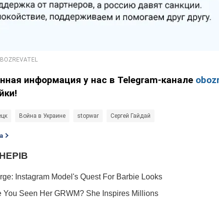
нная информация у нас в Telegram-канале
obozr
йки!
ецк
Война в Украине
stopwar
Сергей Гайдай
а