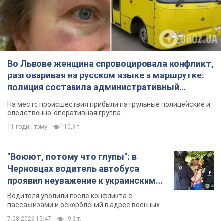
Во Львове женщина спровоцировала конфликт,
разговаривая на русском языке в маршрутке:
полиция составила административный
протокол. Видео
На место происшествия прибыли патрульные полицейские и
следственно-оперативная группа
11 годин тому
10,8 т.
"Воюют, потому что глупы": в
Черновцах водитель автобуса
проявил неуважение к украинским
военным и поплатился за это.
Водителя уволили после конфликта с
Видео
пассажирами и оскорблений в адрес военных
7.08.2026 15:47
9,2 т.