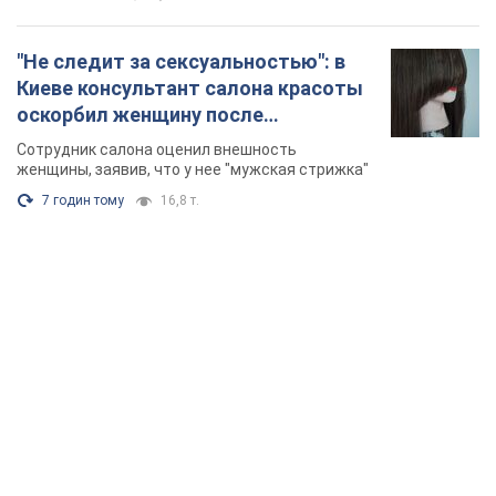
"Не следит за сексуальностью": в
Киеве консультант салона красоты
оскорбил женщину после
химиотерапии, разгорелся скандал.
Сотрудник салона оценил внешность
Фото
женщины, заявив, что у нее "мужская стрижка"
7 годин тому
16,8 т.