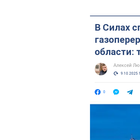
В Силах 
газопере
области:
Алексей Лю
9.10.2025 
0