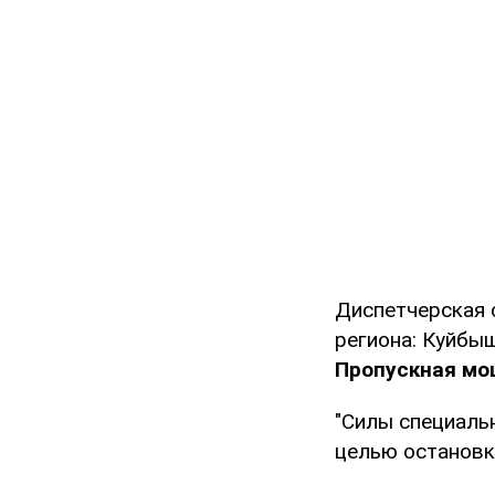
Диспетчерская 
региона: Куйбы
Пропускная мощ
"Силы специаль
целью остановки