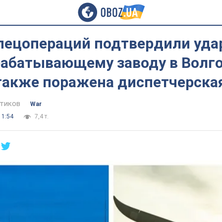
спецопераций подтвердили уда
рабатывающему заводу в Волг
 также поражена диспетчерска
тиков
War
11:54
7,4 т.