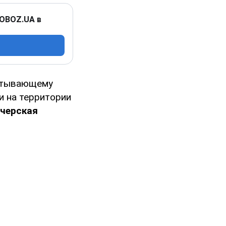
 OBOZ.UA в
атывающему
и на территории
черская