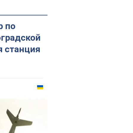
р по
оградской
я станция