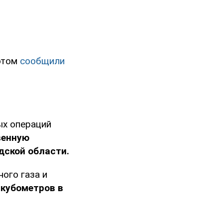
этом
сообщили
ых операций
венную
дской области.
ого газа и
кубометров в