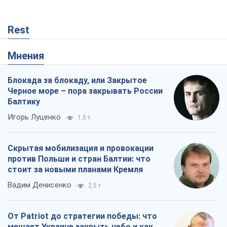
Rest
Мнения
Блокада за блокаду, или Закрытое
Черное море – пора закрывать России
Балтику
Игорь Луценко
1,5 т.
Скрытая мобилизация и провокации
против Польши и стран Балтии: что
стоит за новыми планами Кремля
Вадим Денисенко
2,5 т.
От Patriot до стратегии победы: что
мешает Украине закрыть небо и как