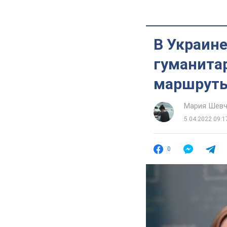
В Украине
гуманита
маршрут
Мария Шевч
5.04.2022 09:1
0