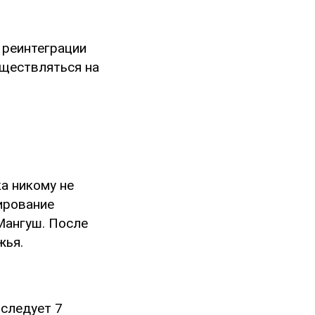
 реинтеграции
уществляться на
а никому не
ирование
Мангуш. После
жья.
 следует 7