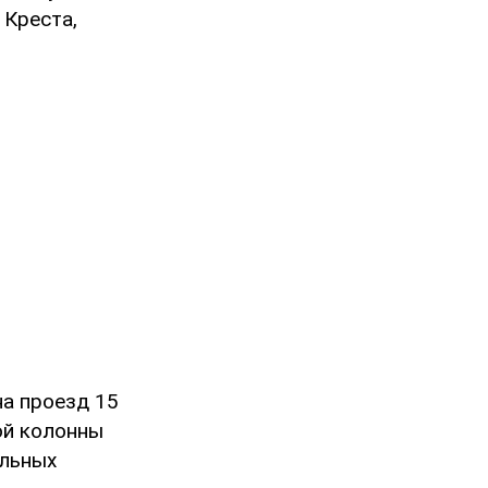
 Креста,
на проезд 15
ой колонны
ельных