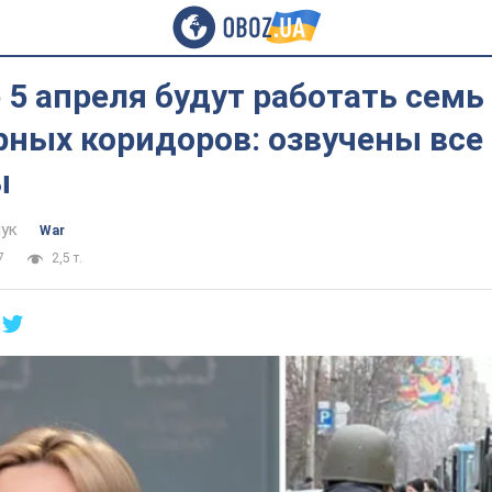
 5 апреля будут работать семь
рных коридоров: озвучены все
ы
ук
War
7
2,5 т.