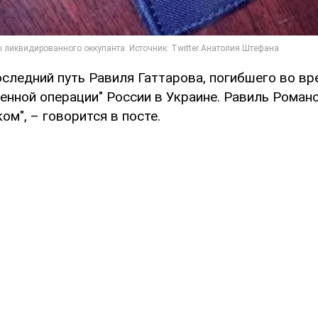
оследний путь Равиля Гаттарова, погибшего во вр
оенной операции" России в Украине. Равиль Роман
ом", – говорится в посте.