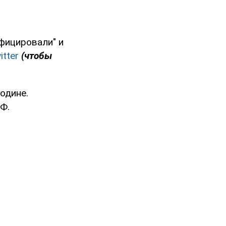
ифицировали" и
itter
(чтобы
одине.
Ф.