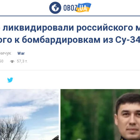
е ликвидировали российского 
го к бомбардировкам из Су-3
ничук
War
50
57,3 т.