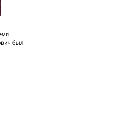
емя
ович был