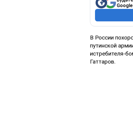
Google
В России похор
путинской арми
истребителя-бо
Гаттаров.