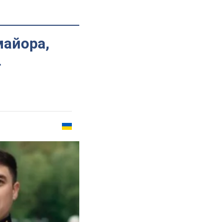
майора,
4