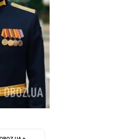
 OBOZ.UA в