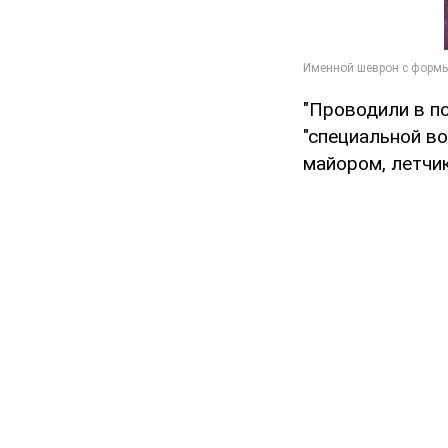
"Проводили в п
"специальной в
майором, летчик