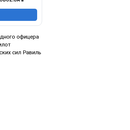
едного офицера
илот
ских сил Равиль