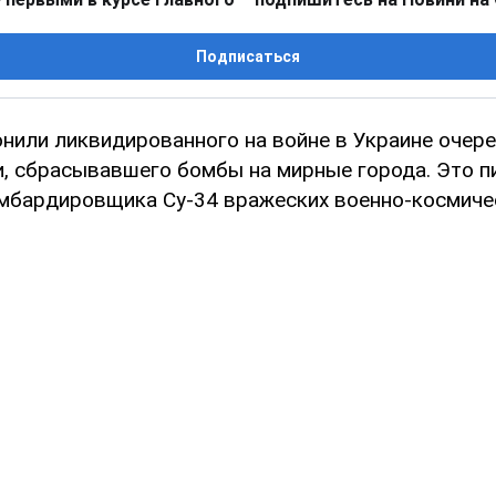
Подписаться
онили ликвидированного на войне в Украине очер
и, сбрасывавшего бомбы на мирные города. Это п
мбардировщика Су-34 вражеских военно-космиче