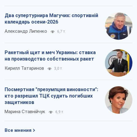
Два супертурнира Магучих: спортивній
календарь осени-2026
Александр Липенко
6,7 т.
Ракетный щит и меч Украины: ставка
на производство собственных ракет
Кирилл Татаринов
3,0 т.
Посмертная "презумпция виновности":
кто разрешил ТЦК судить погибших
защитников
Марина Ставнійчук
6,9 т.
Все мнения