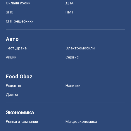
Food Oboz
Рецепты
Напитки
Диеты
Экономика
Рынки и компании
Mакроэкономика
MedOboz
Новости медицины
MAMACLUB
Шоу
Афиша
Сплетни
Красота
Мода