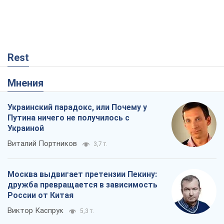
Украинский парадокс, или Почему у
Путина ничего не получилось с
Украиной
Виталий Портников
3,7 т.
Москва выдвигает претензии Пекину:
дружба превращается в зависимость
России от Китая
Виктор Каспрук
5,3 т.
Дух Анкориджа окончательно
испарился
Виктор Андрусив
411