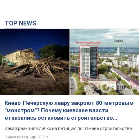
Киево-Печерскую лавру закроют 80-метровым
"монстром"? Почему киевские власти
отказались остановить строительство
небоскреба "московского верующего"
Какая реакция Кличко на петицию по отмене строительства
3 часа назад
33,6 т.
Армия РФ выпустила по Одессе 11 ракет
различных типов и до 100 дронов: горели
исторические здания, есть пострадавшие.
Фото и видео
Для террора враг применил ракеты и дроны
час назад
54,5 т.