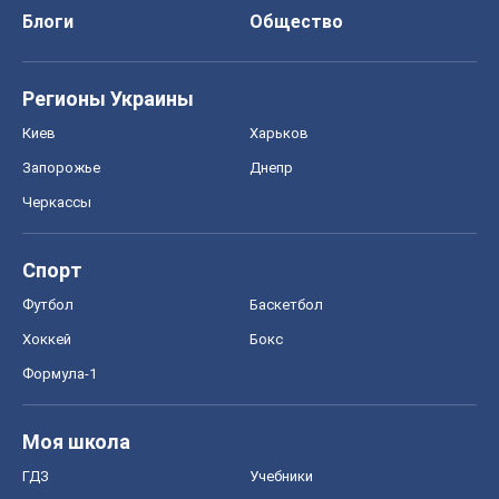
Спорт
Футбол
Баскетбол
Хоккей
Бокс
Формула-1
Моя школа
ГДЗ
Учебники
Онлайн уроки
ДПА
ЗНО
НМТ
СНГ решебники
Авто
Тест Драйв
Электромобили
Акции
Сервис