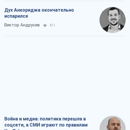
Война и медиа: политика перешла в
соцсети, а СМИ играют по правилам
YouTube
Павел Казарин
369
В плену собственных мифов: как
Константиновка стала главной
идеологической ловушкой для
российских оккупантов
Дмитрий Снегирев
1,9 т.