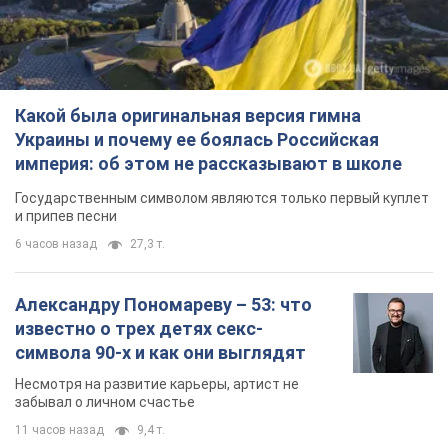
Государственным символом являются только первый куплет
и припев песни
6 часов назад
27,3 т.
Александру Пономареву – 53: что
известно о трех детях секс-
символа 90-х и как они выглядят
Несмотря на развитие карьеры, артист не
забывал о личном счастье
11 часов назад
9,4 т.
В ПриватБанке рассказали,
действительны ли доллары 1996
года: принимают ли обменники и
банки такие купюры
Что делать, если банки и обменники не
принимают старые доллары
9.08.2026 02:20
83,9 т.