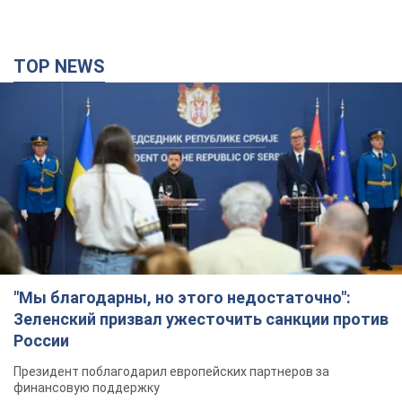
"Мы благодарны, но этого недостаточно":
Зеленский призвал ужесточить санкции против
России
Президент поблагодарил европейских партнеров за
финансовую поддержку
4 години тому
58,9 т.
Украина приобрела у Турции 70 баллистических
ракет и многое другое вооружение: в Госдепе
США обнародовали список
Госдеп уже проинформировал об этом американский
Конгресс
2 години тому
3,0 т.
"Нас услышали лишь одним ухом": в городах