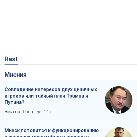
Совпадение интересов двух циничных
игроков или тайный план Трампа и
Путина?
Виктор Швец
9,9 т.
Минск готовится к функционированию
в условиях масштабного военного
кризиса
Александр Левченко
15,3 т.
Ни оружия, ни людей: как Лукашенко
создает новую армию
Игар Тышкевич
13,0 т.