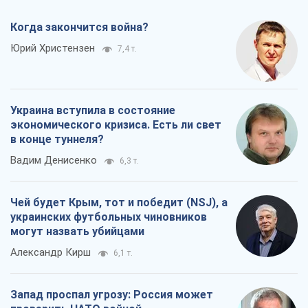
Чей будет Крым, тот и победит (NSJ), а
украинских футбольных чиновников
могут назвать убийцами
Александр Кирш
6,1 т.
Запад проспал угрозу: Россия может
проверить НАТО войной
Леонид Невзлин
7,8 т.
Все мнения
О компании
Команда
Правовая информация
Политика