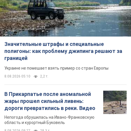
В Прикарпатье после аномальной
жары прошел сильный ливень:
дороги превратились в реки. Видео
Непогода обрушилась на Ивано-Франковскую
область и курортный Буковель
8.08.2026 09:27
28,3 т.
Женщине начислили 729 тыс. грн
долга за газ из-за показаний
неисправного счетчика: судья
вынес неожиданное решение
Нужно ли платить долг из-за доначисления
7 годин тому
31,1 т.