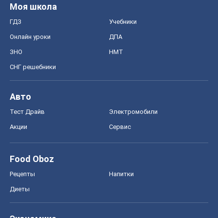
Food Oboz
Рецепты
Напитки
Диеты
Экономика
Рынки и компании
Mакроэкономика
MedOboz
Новости медицины
MAMACLUB
Шоу
Афиша
Сплетни
Красота
Мода