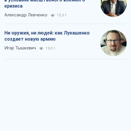
Когда закончится война?
Юрий Христензен
7,4 т.
Украина вступила в состояние
экономического кризиса. Есть ли свет
в конце туннеля?
Вадим Денисенко
6,3 т.