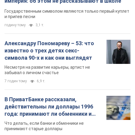
империя: об этом не рассказывают в школе
Государственным символом являются только первый куплет
и припев песни
годину тому
3,1 т.
Александру Пономареву – 53: что
известно о трех детях секс-
символа 90-х и как они выглядят
Несмотря на развитие карьеры, артист не
забывал о личном счастье
7 годин тому
6,9 т.
В ПриватБанке рассказали,
действительны ли доллары 1996
года: принимают ли обменники и
банки такие купюры
Что делать, если банки и обменники не
принимают старые доллары