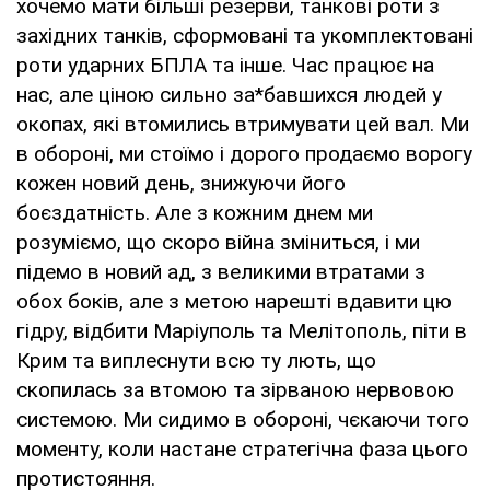
хочемо мати більші резерви, танкові роти з
західних танків, сформовані та укомплектовані
роти ударних БПЛА та інше. Час працює на
нас, але ціною сильно за*бавшихся людей у
окопах, які втомились втримувати цей вал. Ми
в обороні, ми стоїмо і дорого продаємо ворогу
кожен новий день, знижуючи його
боєздатність. Але з кожним днем ми
розуміємо, що скоро війна зміниться, і ми
підемо в новий ад, з великими втратами з
обох боків, але з метою нарешті вдавити цю
гідру, відбити Маріуполь та Мелітополь, піти в
Крим та виплеснути всю ту лють, що
скопилась за втомою та зірваною нервовою
системою. Ми сидимо в обороні, чєкаючи того
моменту, коли настане стратегічна фаза цього
протистояння.