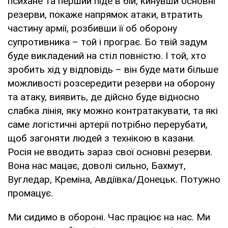
психане та перший піде в бій, кинувши основні
резерви, покаже напрямок атаки, втратить
частину армії, розбивши її об оборону
супротивника – той і програє. Бо твій задум
буде викладений на стіл повністю. І той, хто
зробить хід у відповідь – він буде мати більше
можливості розсередити резерви на оборону
та атаку, виявить, де дійсно буде відносно
слабка лінія, яку можно контратакувати, та які
саме логістичні артерії потрібно перерубати,
щоб загоняти людей з технікою в казани.
Росія не вводить зараз свої основні резерви.
Вона нас мацає, доволі сильно, Бахмут,
Вугледар, Креміна, Авдіївка/Донецьк. Потужно
промацує.
Ми сидимо в обороні. Час працює на нас. Ми