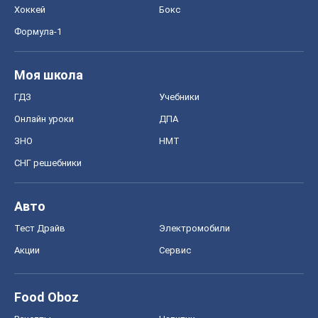
Хоккей
Бокс
Формула-1
Моя школа
ГДЗ
Учебники
Онлайн уроки
ДПА
ЗНО
НМТ
СНГ решебники
Авто
Тест Драйв
Электромобили
Акции
Сервис
Food Oboz