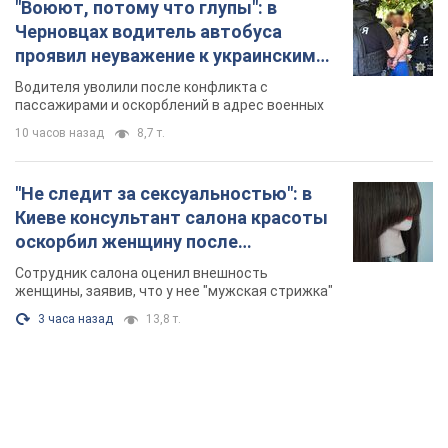
"Воюют, потому что глупы": в
Черновцах водитель автобуса
проявил неуважение к украинским
военным и поплатился за это.
Водителя уволили после конфликта с
Видео
пассажирами и оскорблений в адрес военных
10 часов назад
8,7 т.
"Не следит за сексуальностью": в
Киеве консультант салона красоты
оскорбил женщину после
химиотерапии, разгорелся скандал.
Сотрудник салона оценил внешность
Фото
женщины, заявив, что у нее "мужская стрижка"
3 часа назад
13,8 т.