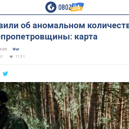
вили об аномальном количеств
епропетровщины: карта
цкая
War
51
11,5 т.