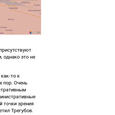
 присутствуют
 однако это не
 как-то к
х пор. Очень
истративным
дминистративные
й точки зрения
етил Трегубов.