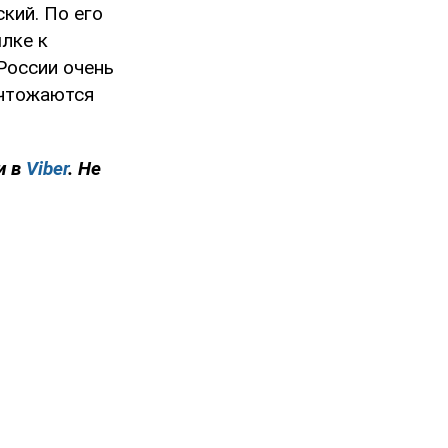
кий. По его
ылке к
России очень
ичтожаются
и в
Viber
. Не