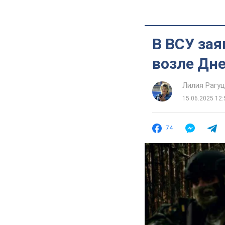
В ВСУ зая
возле Дн
Лилия Рагу
15.06.2025 12:
74