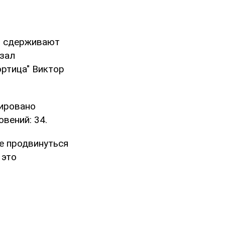
ы сдерживают
азал
ортица" Виктор
сировано
вений: 34.
е продвинуться
 это