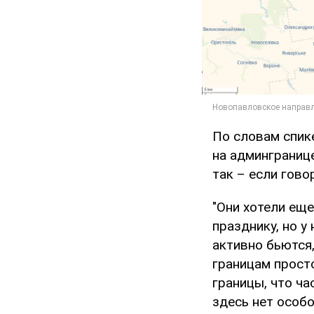
По словам спике
на админграниц
так – если гово
"Они хотели еще
празднику, но у 
активно бьются
границам просто
границы, что ча
здесь нет особо