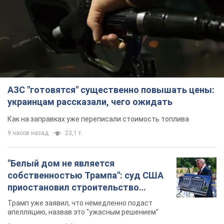
АЗС "готовятся" существенно повышать цены:
украинцам рассказали, чего ожидать
Как на заправках уже переписали стоимость топлива
9 часов назад
23,1 т.
"Белый дом не является
собственностью Трампа": суд США
приостановил строительство
бального зала стоимостью 400 млн
Трамп уже заявил, что немедленно подаст
долларов
апелляцию, назвав это "ужасным решением"