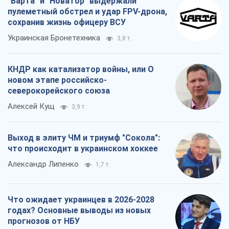
"Варта" и "Новатор" выдержали
пулеметный обстрел и удар FPV-дрона,
сохранив жизнь офицеру ВСУ
Украинская Бронетехника
3,8 т.
КНДР как катализатор войны, или О
новом этапе российско-
северокорейского союза
Алексей Кущ
3,9 т.
Выход в элиту ЧМ и триумф "Сокола":
что происходит в украинском хоккее
Александр Липенко
1,7 т.
Что ожидает украинцев в 2026-2028
годах? Основные выводы из новых
прогнозов от НБУ