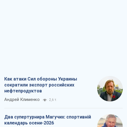
Андрей Клименко
2,6 т.
Два супертурнира Магучих: спортивній
календарь осени-2026
Александр Липенко
7,4 т.
Ракетный щит и меч Украины: ставка
на производство собственных ракет
Кирилл Татаринов
3,3 т.
Посмертная "презумпция виновности":
кто разрешил ТЦК судить погибших
защитников
Марина Ставнійчук
7,4 т.
Все мнения