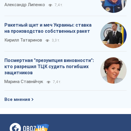
О компании
Команда
Правовая информация
Политика
конфиденциальности
Реклама на сайте
Документы
Редакционная политика
Журналисты OBOZ.UA на месте
событий
OBOZ.UA
Политика
Мир
Расследования
Блоги
Общество