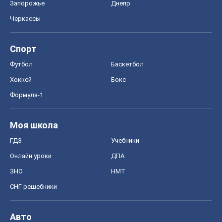
ЗНО
НМТ
СНГ решебники
Авто
Тест Драйв
Электромобили
Акции
Сервис
Food Oboz
Рецепты
Напитки
Диеты
Экономика
Рынки и компании
Mакроэкономика
MedOboz