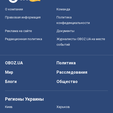
Регионы Украины
Киев
Харьков
Запорожье
Днепр
Черкассы
Спорт
Футбол
Баскетбол
Хоккей
Бокс
Формула-1
Моя школа
ГДЗ
Учебники
Онлайн уроки
ДПА