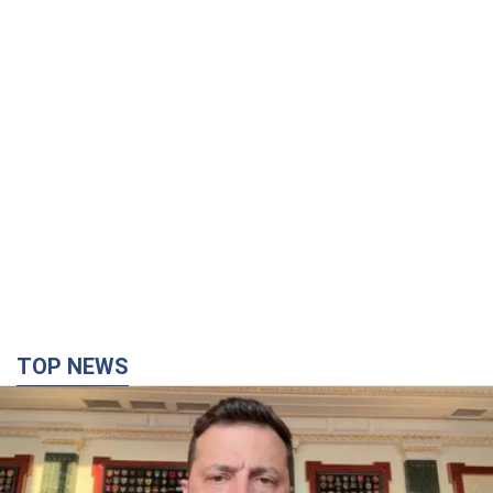
"Защита нашей жизни": Зеленский об
антибаллистической системе FREYJA,
санкциях против России и поддержке аграриев.
Видео
Европейские партнеры присоединяются к совместному
проекту
11 часов назад
82,5 т.
С 1 сентября украинским учителям повысят