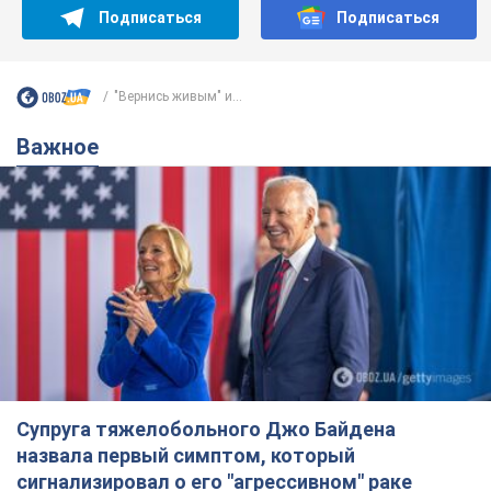
Супруга тяжелобольного Джо Байдена
назвала первый симптом, который
сигнализировал о его "агрессивном" раке
Сначала врачи не обратили на это должного внимания
6.08.2026 12:46
17,1 т.
Отпуск Леси Никитюк в Карпатах
обернулся скандалом: почему
ведущую несправедливо захейтили
Знаменитость вышла на прямую
коммуникацию в сети и расставила все точки
над "i"
6.08.2026 17:32
13,8 т.
"Динамо" с победы стартовало в