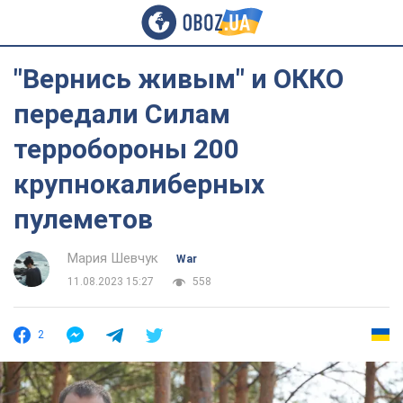
"Вернись живым" и ОККО
передали Силам
терробороны 200
крупнокалиберных
пулеметов
Мария Шевчук
War
11.08.2023 15:27
558
2