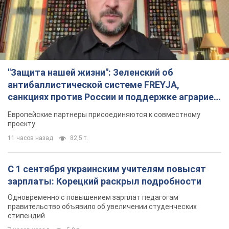
зарплаты: Корецкий раскрыл подробности
Одновременно с повышением зарплат педагогам
правительство объявило об увеличении студенческих
стипендий
7 часов назад
5,0 т.
«Нам они тоже нужны»: Трамп ответил на
просьбу Зеленского о передаче Украине ракет
для Patriot
Американские запасы отдельных видов боеприпасов
ограничены
6 часов назад
1,9 т.