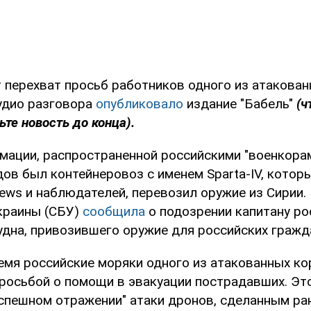
 перехват просьб работников одного из атакова
Аудио разговора
опубликовало
издание "Бабель"
(ч
ьте новость до конца).
мации, распространенной российскими "военкорам
ов был контейнеровоз с именем Sparta-IV, котор
ews и наблюдателей, перевозил оружие из Сирии.
краины (СБУ)
сообщила
о подозрении капитану ро
удна, привозившего оружие для российских гражда
емя российские моряки одного из атакованных ко
росьбой о помощи в эвакуации пострадавших. Эт
успешном отражении" атаки дронов, сделанным ра