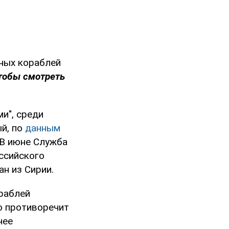
нных кораблей
тобы смотреть
и", среди
ый, по
данным
 В июне Служба
ссийского
н из Сирии.
раблей
о противоречит
нее