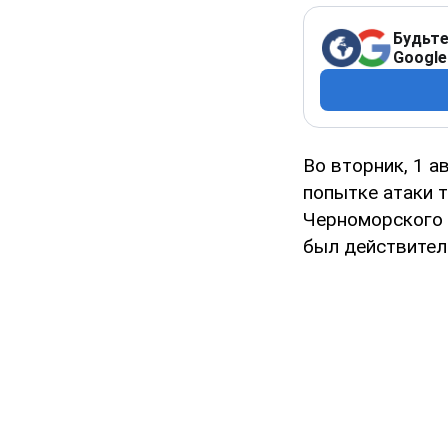
Будьте
Google
Во вторник, 1 а
попытке атаки 
Черноморского ф
был действитель