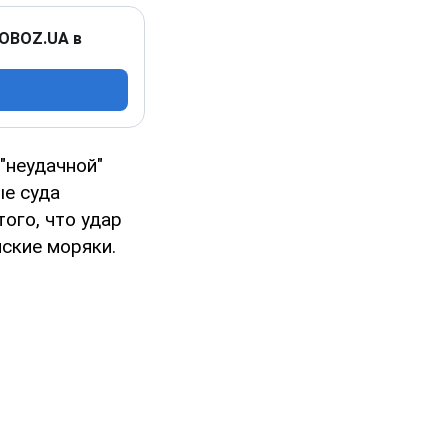
 OBOZ.UA в
"неудачной"
ые суда
ого, что удар
йские моряки.