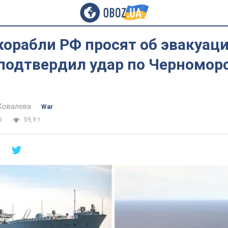
орабли РФ просят об эвакуаци
 подтвердил удар по Черномор
Ковалева
War
5
59,9 т.