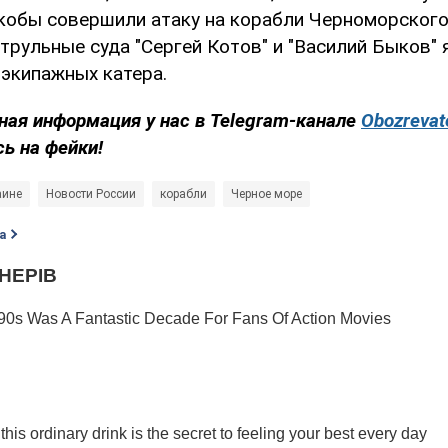
кобы совершили атаку на корабли Черноморского
атрульные суда "Сергей Котов" и "Василий Быков"
зэкипажных катера.
ная информация у нас в Telegram-канале
Obozrevat
сь на фейки!
аине
Новости России
корабли
Черное море
а