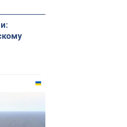
и:
скому