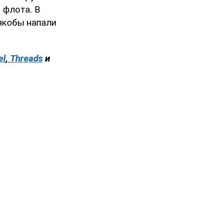
 флота. В
 якобы напали
el
,
Threads
и