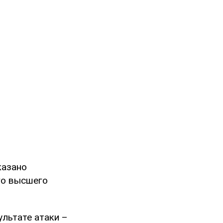
казано
го высшего
льтате атаки –