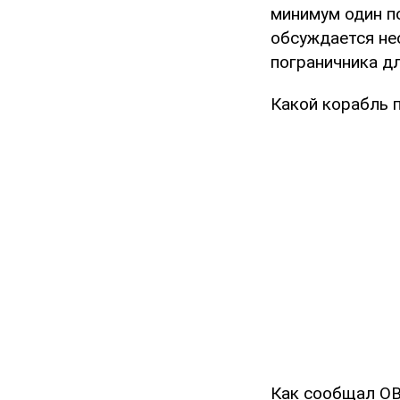
минимум один п
обсуждается не
пограничника д
Какой корабль п
Как сообщал O