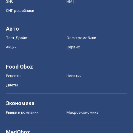
ЗНО
НМТ
СНГ решебники
Авто
Тест Драйв
Электромобили
Акции
Сервис
Food Oboz
Рецепты
Напитки
Диеты
Экономика
Рынки и компании
Mакроэкономика
MedOboz