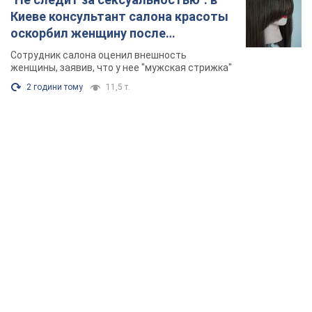
Киеве консультант салона красоты
оскорбил женщину после
химиотерапии, разгорелся скандал.
Сотрудник салона оценил внешность
Фото
женщины, заявив, что у нее "мужская стрижка"
2 години тому
11,5 т.