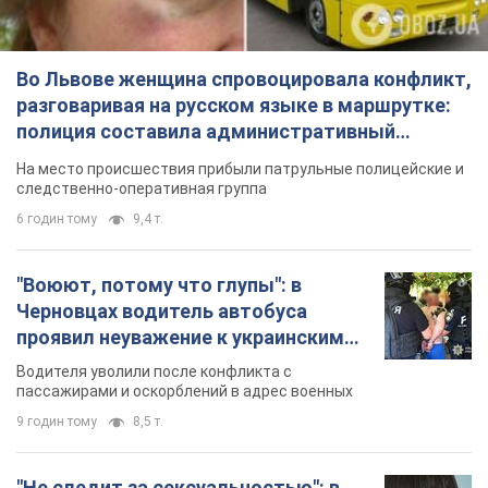
Во Львове женщина спровоцировала конфликт,
разговаривая на русском языке в маршрутке:
полиция составила административный
протокол. Видео
На место происшествия прибыли патрульные полицейские и
следственно-оперативная группа
6 годин тому
9,4 т.
"Воюют, потому что глупы": в
Черновцах водитель автобуса
проявил неуважение к украинским
военным и поплатился за это.
Водителя уволили после конфликта с
Видео
пассажирами и оскорблений в адрес военных
9 годин тому
8,5 т.
"Не следит за сексуальностью": в