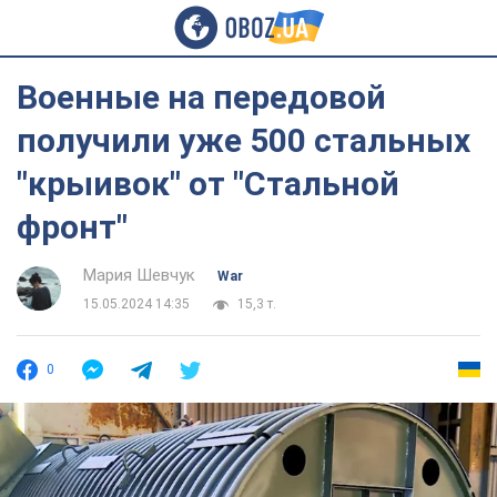
Военные на передовой
получили уже 500 стальных
"крыивок" от "Стальной
фронт"
Мария Шевчук
War
15.05.2024 14:35
15,3 т.
0