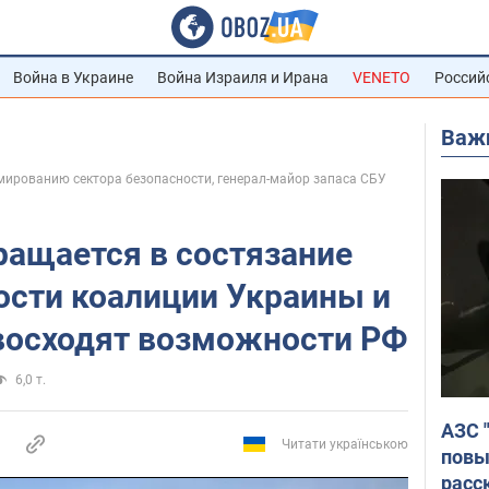
Война в Украине
Война Израиля и Ирана
VENETO
Россий
Важ
мированию сектора безопасности, генерал-майор запаса СБУ
ращается в состязание
ости коалиции Украины и
евосходят возможности РФ
6,0 т.
АЗС 
Читати українською
повы
расс