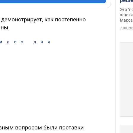
реше
росс
Это "
дрон
эстети
 демонстрирует, как постепенно
Макса
йны.
7.08.20
идео дня
авным вопросом были поставки