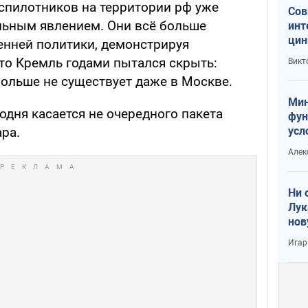
спилотников на территории рф уже
Сов
льным явлением. Они всё больше
инт
цин
енней политики, демонстрируя
или
что Кремль годами пытался скрыть:
Викт
Тра
ольше не существует даже в Москве.
Мин
дня касается не очередного пакета
фун
усл
ра.
вое
Алек
Ни 
Лук
нов
Игар