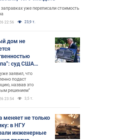
 заправках уже переписали стоимость
ва
23,9 т.
26 22:56
ый дом не
ется
твенностью
па": суд США
становил
уже заявил, что
ительство
ленно подаст
цию, назвав это
ного зала
ным решением"
мостью 400 млн
3,5 т.
26 23:54
аров
а меняет не только
ику: в НГУ
зали инженерные