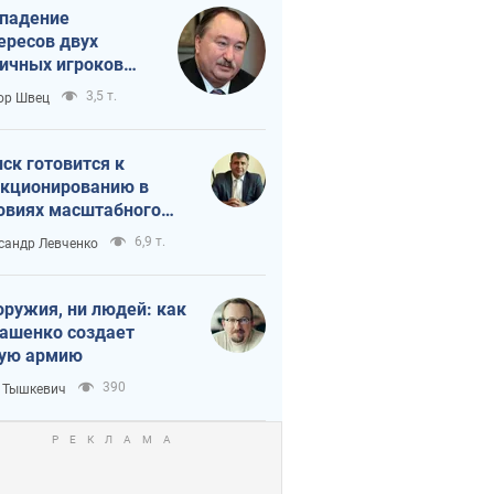
падение
ересов двух
ичных игроков
 тайный план
3,5 т.
ор Швец
мпа и Путина?
ск готовится к
кционированию в
овиях масштабного
нного кризиса
6,9 т.
сандр Левченко
оружия, ни людей: как
ашенко создает
ую армию
390
 Тышкевич