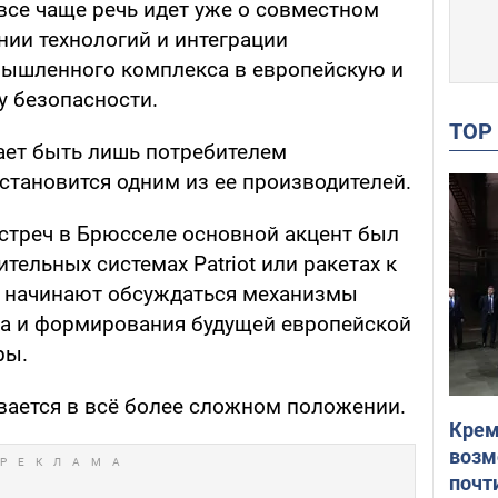
 все чаще речь идет уже о совместном
нии технологий и интеграции
мышленного комплекса в европейскую и
у безопасности.
TO
ает быть лишь потребителем
становится одним из ее производителей.
стреч в Брюсселе основной акцент был
тельных системах Patriot или ракетах к
то начинают обсуждаться механизмы
ва и формирования будущей европейской
ры.
вается в всё более сложном положении.
Крем
возм
почт