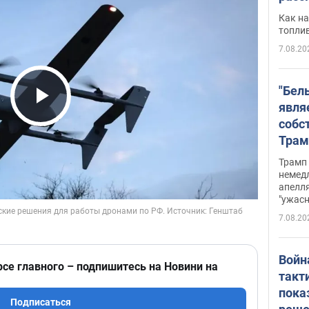
Как на
топли
7.08.20
"Бел
явля
Play Video
собс
Трам
прио
Трамп 
стро
немед
апелля
баль
"ужас
стои
7.08.20
долл
Войн
рсе главного – подпишитесь на Новини на
такт
пока
Подписаться