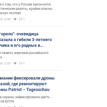
ине? Интервью с Мельником
 о том, что у России закончатся
тические ракеты, крайне опасно,
ркнул эксперт
2,9 т.
26 12:00
 горело": очевидица
казала о гибели 3-летнего
чика и его родных в
льтате атаки РФ на Киевскую
я память жертвам российского
сть. Видео и фото
ра
1,0 т.
26 12:07
рмании фиксировали дроны
базой, где ремонтируют
емы Patriot – Tagesschau
а охраны зафиксировала шесть
тов БПЛА