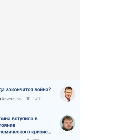
да закончится война?
1,3 т.
 Христензен
аина вступила в
тояние
номического кризиса.
ь ли свет в конце