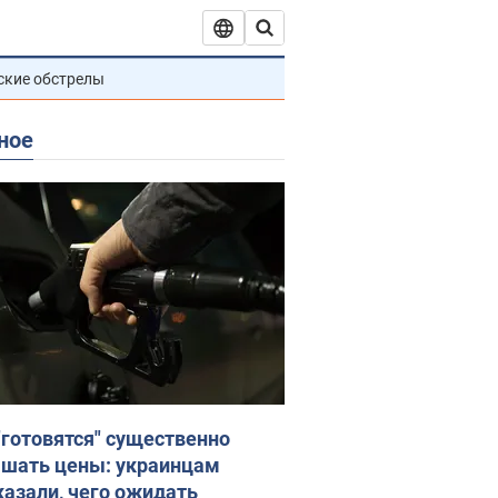
ские обстрелы
ное
"готовятся" существенно
шать цены: украинцам
казали, чего ожидать