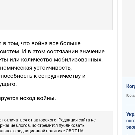
 в том, что война все больше
систем. И в этом состязании значение
кеты или количество мобилизованных.
номическая устойчивость,
способность к сотрудничеству и
ущего.
Ког
Юрий
руется исход войны.
Укр
 отличаться от авторского. Редакция сайта не
сос
ержание блогов, но стремится публиковать
эко
альнее о редакционной политике OBOZ.UA
Ест