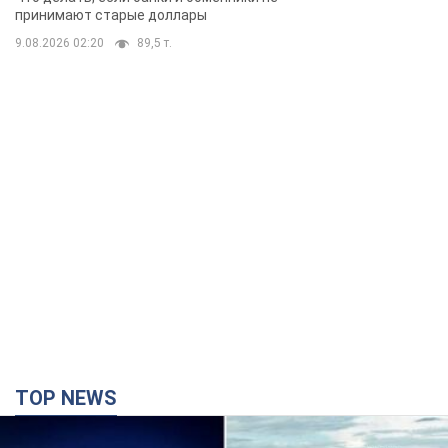
TOP NEWS
Киево-Печерскую лавру закроют 80-метровым
"монстром"? Почему киевские власти
отказались остановить строительство