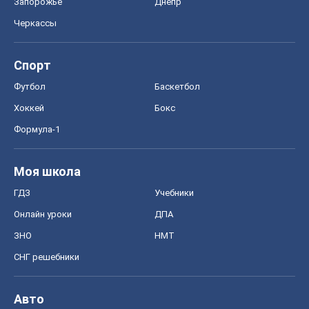
ГДЗ
Учебники
Онлайн уроки
ДПА
ЗНО
НМТ
СНГ решебники
Авто
Тест Драйв
Электромобили
Акции
Сервис
Food Oboz
Рецепты
Напитки
Диеты
Экономика