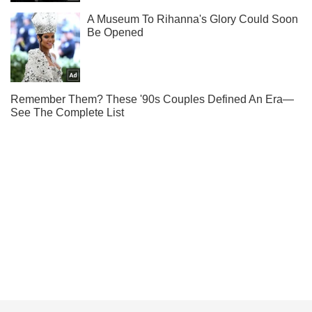
Мы в Telegram! Подписывайся! Читай только лучшее!
Подписаться
Подписаться
"Абсолютно не так":...
Важное