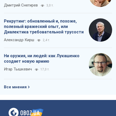
Игар Тышкевич
17,0 т.
Все мнения
О компании
Команда
Правовая информация
Политика
конфиденциальности
Реклама на сайте
Документы
Редакционная политика
Журналисты OBOZ.UA на месте
событий
OBOZ.UA
Политика