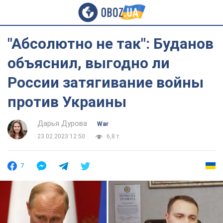
"Абсолютно не так": Буданов
объяснил, выгодно ли
России затягивание войны
против Украины
Дарья Дурова
War
23.02.2023 12:50
6,8 т.
7