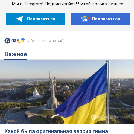
Какой была оригинальная версия гимна
Украины и почему ее боялась Российская
империя: об этом не рассказывают в школе
Государственным символом являются только первый куплет
и припев песни
8 часов назад
37,3 т.
Александру Пономареву – 53: что
известно о трех детях секс-
символа 90-х и как они выглядят
Несмотря на развитие карьеры, артист не