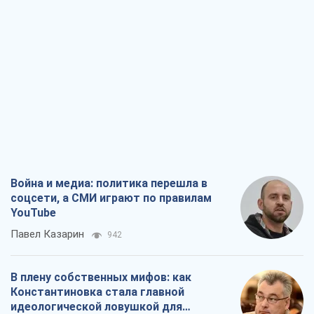
Война и медиа: политика перешла в
соцсети, а СМИ играют по правилам
YouTube
Павел Казарин
942
В плену собственных мифов: как
Константиновка стала главной
идеологической ловушкой для
российских оккупантов
Дмитрий Снегирев
3,0 т.
Рекрутинг: обновленный и, похоже,
полезный вражеский опыт, или
Диалектика требовательной трусости
Александр Кирш
2,4 т.
Ни оружия, ни людей: как Лукашенко
создает новую армию