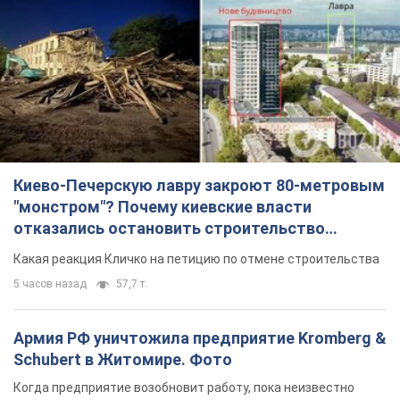
небоскреба "московского верующего"
Какая реакция Кличко на петицию по отмене строительства
5 часов назад
57,7 т.
Армия РФ уничтожила предприятие Kromberg &
Schubert в Житомире. Фото
Когда предприятие возобновит работу, пока неизвестно
2 часа назад
8,3 т.
МИД Болгарии вызвал украинского посла из-за
инцидента с дроном: что произошло
Беседа состоится 10 августа
5 часов назад
7,8 т.