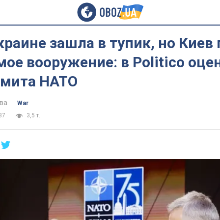
краине зашла в тупик, но Киев
ое вооружение: в Politico оце
ммита НАТО
ва
War
37
3,5 т.