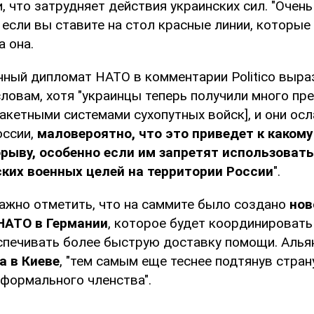
 что затрудняет действия украинских сил. "Очень
 если вы ставите на стол красные линии, которые
а она.
нный дипломат НАТО в комментарии Politico выра
словам, хотя "украинцы теперь получили много пр
акетными системами сухопутных войск], и они ос
оссии,
маловероятно, что это приведет к каком
рыву, особенно если им запретят использовать
ких военных целей на территории России
".
важно отметить, что на саммите было создано
нов
НАТО в Германии
, которое будет координировать
еспечивать более быструю доставку помощи. Алья
а в Киеве
, "тем самым еще теснее подтянув стран
 формального членства".