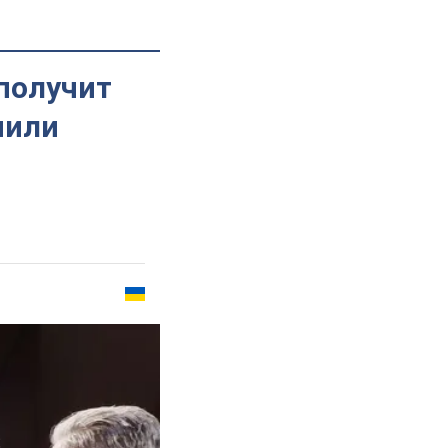
 получит
нили