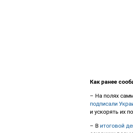
Как ранее соо
– На полях сам
подписали Украи
и ускорять их 
– В
итоговой де