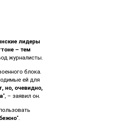
инские лидеры
тоне – тем
вод журналисты.
военного блока.
ходимые ей для
, но, очевидно,
а
", – заявил он.
спользовать
збежно
".