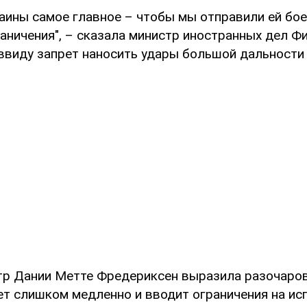
раины самое главное – чтобы мы отправили ей бое
раничения", – сказала министр иностранных дел Ф
 ввиду запрет наносить удары большой дальности 
р Дании Метте Фредериксен выразила разочаров
ет слишком медленно и вводит ограничения на ис