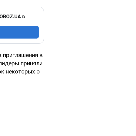
 OBOZ.UA в
а приглашения в
 лидеры приняли
ок некоторых о