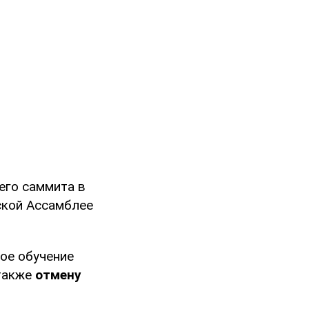
его саммита в
ской Ассамблее
ое обучение
 также
отмену