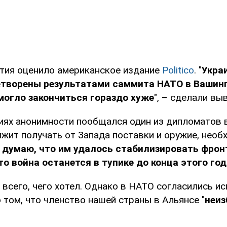
тия оценило американское издание
Politico
. "
Укра
етворены результатами саммита НАТО в Вашинг
 могло закончиться гораздо хуже
", – сделали вы
виях анонимности пообщался один из дипломатов 
лжит получать от Запада поставки и оружие, необ
 думаю, что им удалось стабилизировать фронт
о война останется в тупике до конца этого год
 всего, чего хотел. Однако в НАТО согласились и
том, что членство нашей страны в Альянсе "
неи