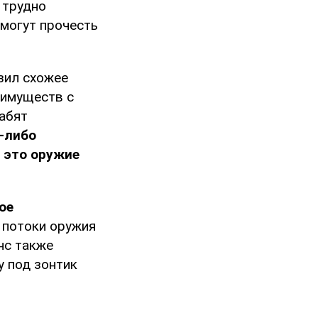
 трудно
 могут прочесть
зил схожее
еимуществ с
лабят
у-либо
 это оружие
ое
 потоки оружия
нс также
у под зонтик