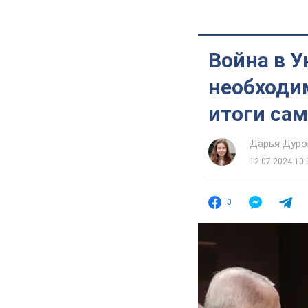
Война в У
необходим
итоги са
Дарья Дуро
12.07.2024 10:
0