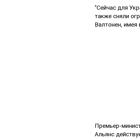
"Сейчас для Ук
также сняли ог
Валтонен, имея
Премьер-минист
Альянс действу