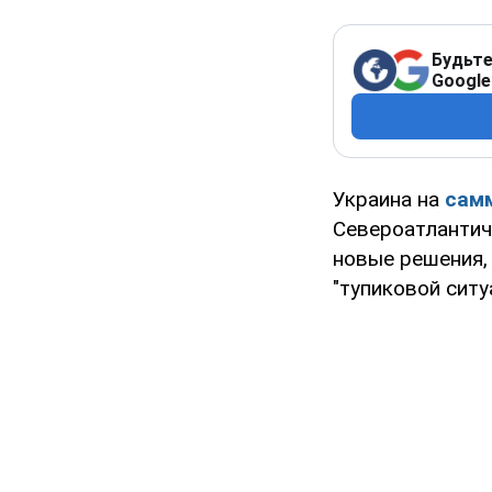
Будьте
Google
Украина на
сам
Североатлантич
новые решения
"тупиковой ситу