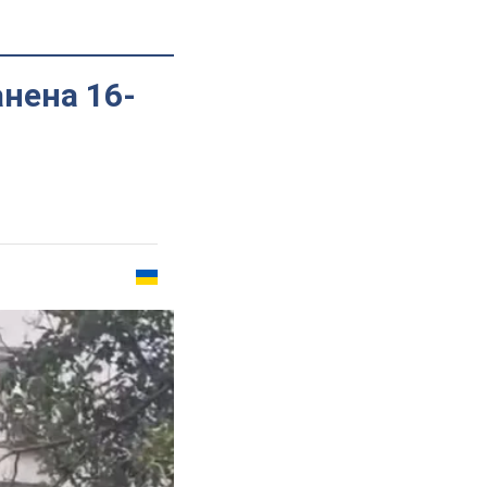
анена 16-
о