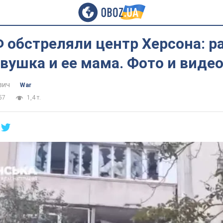
 обстреляли центр Херсона: р
вушка и ее мама. Фото и виде
вич
War
57
1,4 т.