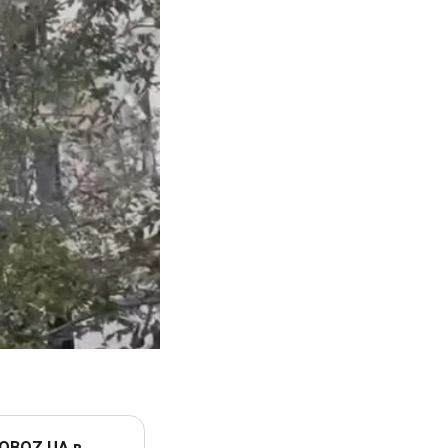
 OBOZ.UA в