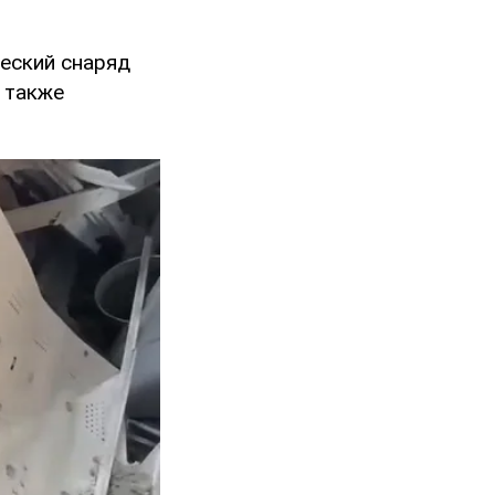
жеский снаряд
 также