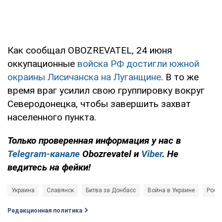
Как сообщал OBOZREVATEL, 24 июня
оккупационные
войска РФ достигли южной
окраины Лисичанска на Луганщине
. В то же
время враг усилил свою группировку вокруг
Северодонецка, чтобы завершить захват
населенного пункта.
Только проверенная информация у нас в
Telegram-канале
Obozrevatel и
Viber
. Не
ведитесь на фейки!
Украина
Славянск
Битва за Донбасс
Война в Украине
Росси
Редакционная политика