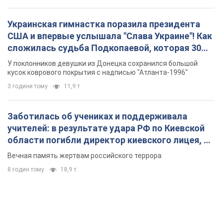
Украинская гимнастка поразила президента
США и впервые услышала "Слава Украине"! Как
сложилась судьба Подкопаевой, которая 30
лет назад завоевала "золото" Олимпиады
У поклонников девушки из Донецка сохранился большой
кусок коврового покрытия с надписью "Атланта-1996"
3 години тому
11,9 т.
Заботилась об учениках и поддерживала
учителей: в результате удара РФ по Киевской
области погибли директор киевского лицея, её
муж и внук
Вечная память жертвам российского террора
8 годин тому
18,9 т.