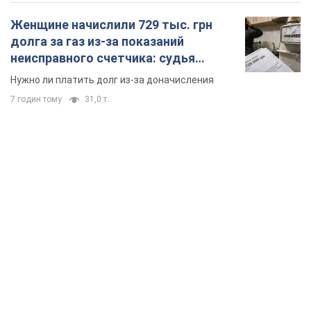
Женщине начислили 729 тыс. грн
долга за газ из-за показаний
неисправного счетчика: судья
вынес неожиданное решение
Нужно ли платить долг из-за доначисления
7 годин тому
31,0 т.