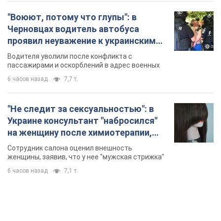
"Воюют, потому что глупы": в
Черновцах водитель автобуса
проявил неуважение к украинским
военным и поплатился за это.
Водителя уволили после конфликта с
Видео
пассажирами и оскорблений в адрес военных
6 часов назад
7,7 т.
"Не следит за сексуальностью": в
Украине консультант "набросился"
на женщину после химиотерапии,
разгорелся скандал. Фото
Сотрудник салона оценил внешность
женщины, заявив, что у нее "мужская стрижка"
6 часов назад
7,1 т.