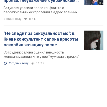
проявил неуважение к украинским
военным и поплатился за это.
Водителя уволили после конфликта с
Видео
пассажирами и оскорблений в адрес военных
8 годин тому
8,4 т.
"Не следит за сексуальностью": в
Киеве консультант салона красоты
оскорбил женщину после
химиотерапии, разгорелся скандал.
Сотрудник салона оценил внешность
Фото
женщины, заявив, что у нее "мужская стрижка"
2 години тому
11,2 т.