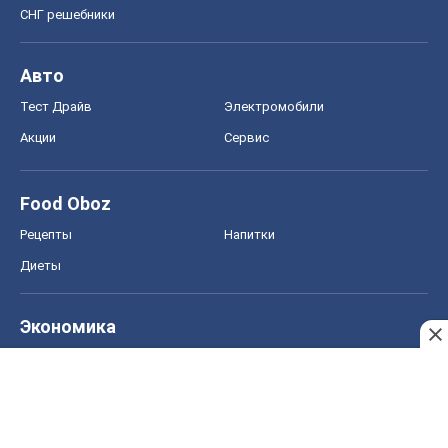
СНГ решебники
Авто
Тест Драйв
Электромобили
Акции
Сервис
Food Oboz
Рецепты
Напитки
Диеты
Экономика
Рынки и компании
Mакроэкономика
MedOboz