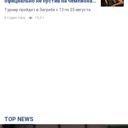
официально не пустив на чемпионат
Европы основных спортсменов
Турнир пройдет в Загребе с 13 по 23 августа
6 годин тому
10,3 т.
TOP NEWS