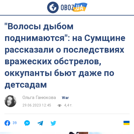
"Волосы дыбом
поднимаются": на Сумщине
рассказали о последствиях
вражеских обстрелов,
оккупанты бьют даже по
детсадам
Ольга Ганюкова
War
29.06.2023 12:45
4,4 т.
39