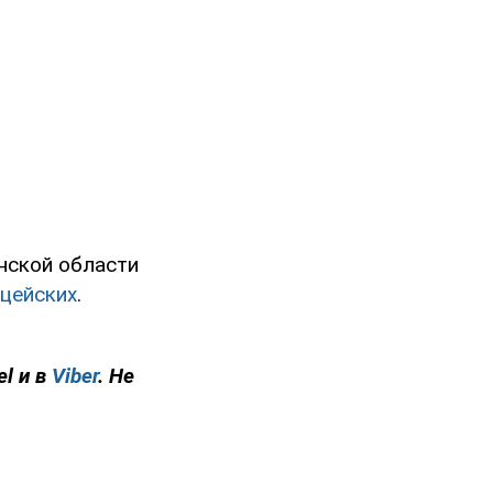
нской области
ицейских
.
el и в
Viber
. Не