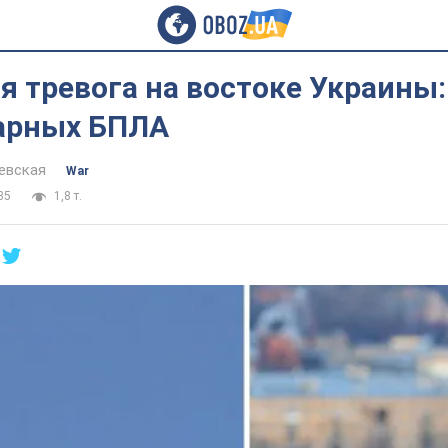
 тревога на востоке Украины:
дарных БПЛА
евская
War
35
1,8 т.