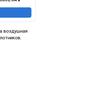
на воздушная
илотников.