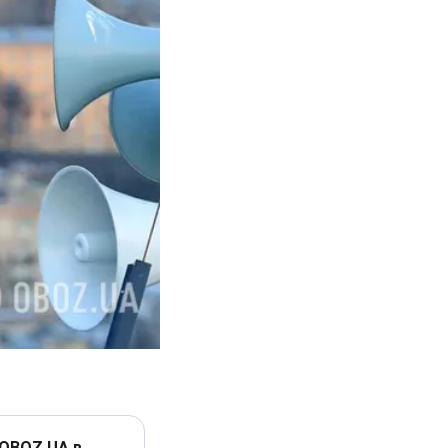
 OBOZ.UA в