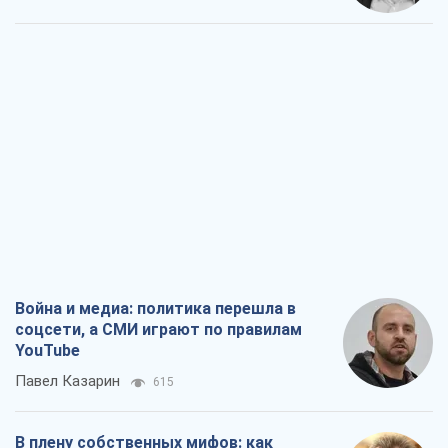
Война и медиа: политика перешла в
соцсети, а СМИ играют по правилам
YouTube
Павел Казарин
615
В плену собственных мифов: как
Константиновка стала главной
идеологической ловушкой для
российских оккупантов
Дмитрий Снегирев
2,4 т.
Рекрутинг: обновленный и, похоже,
полезный вражеский опыт, или
Диалектика требовательной трусости