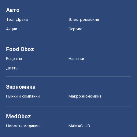
Диеты
Экономика
Рынки и компании
Mакроэкономика
MedOboz
Новости медицины
MAMACLUB
Шоу
Афиша
Сплетни
Красота
Мода
Женский Журнал