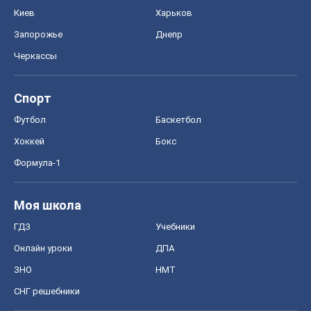
Хоккей
Бокс
Формула-1
Моя школа
ГДЗ
Учебники
Онлайн уроки
ДПА
ЗНО
НМТ
СНГ решебники
Авто
Тест Драйв
Электромобили
Акции
Сервис
Food Oboz
Рецепты
Напитки