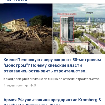
Киево-Печерскую лавру закроют 80-метровым
"монстром"? Почему киевские власти
отказались остановить строительство
небоскреба "московского верующего"
Какая реакция Кличко на петицию по отмене строительства
4 години тому
44,5 т.
Армия РФ уничтожила предприятие Kromberg &
Schubert в Житомире. Фото
Когда предприятие возобновит работу, пока неизвестно
37 хвилин тому
5,3 т.
МИД Болгарии вызвал украинского посла из-за
инцидента с дроном: что произошло
Беседа состоится 10 августа