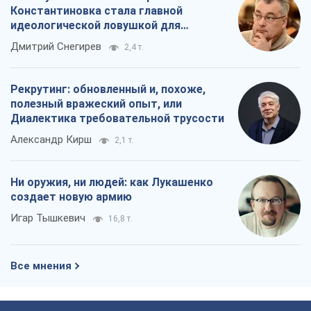
Александр Кирш
2,1 т.
Ни оружия, ни людей: как Лукашенко
создает новую армию
Игар Тышкевич
16,8 т.
Все мнения
О компании
Команда
Правовая информация
Политика
конфиденциальности
Реклама на сайте
Документы
Редакционная политика
Журналисты OBOZ.UA на месте