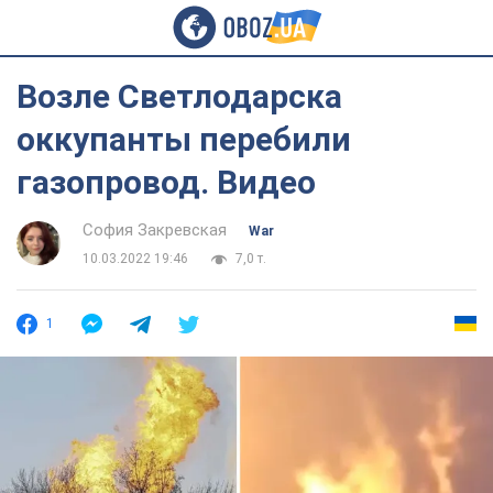
Возле Светлодарска
оккупанты перебили
газопровод. Видео
София Закревская
War
10.03.2022 19:46
7,0 т.
1