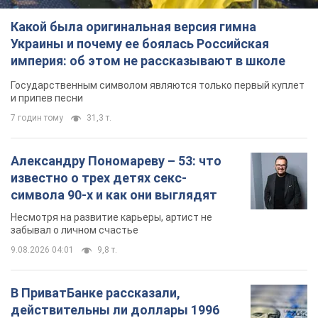
Александру Пономареву – 53: что
известно о трех детях секс-
символа 90-х и как они выглядят
Несмотря на развитие карьеры, артист не
забывал о личном счастье
9.08.2026 04:01
9,8 т.
В ПриватБанке рассказали,
действительны ли доллары 1996
года: принимают ли обменники и
банки такие купюры
Что делать, если банки и обменники не
принимают старые доллары
9.08.2026 02:20
86,4 т.