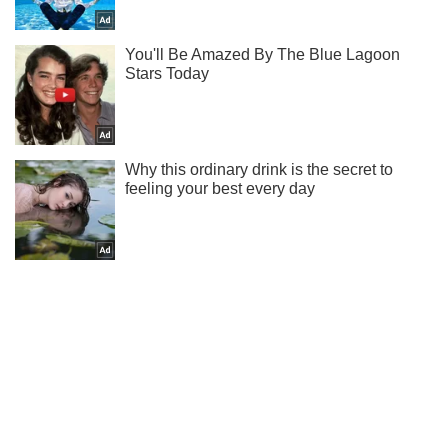
Не надоедаем! Только самое важное - подписывайся на
наш Telegram-канал
Подписаться
Подписаться
Возле Светлодарска оккупанты...