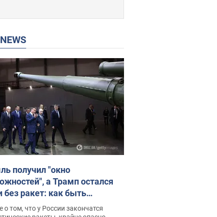
P NEWS
ль получил "окно
ожностей", а Трамп остался
и без ракет: как быть
ине? Интервью с Мельником
 о том, что у России закончатся
тические ракеты, крайне опасно,