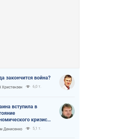
да закончится война?
6,0 т.
 Христензен
аина вступила в
тояние
номического кризиса.
ь ли свет в конце
5,1 т.
м Денисенко
неля?