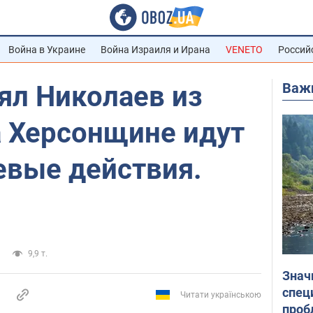
Война в Украине
Война Израиля и Ирана
VENETO
Россий
Важ
ял Николаев из
а Херсонщине идут
евые действия.
9,9 т.
Знач
спец
Читати українською
проб