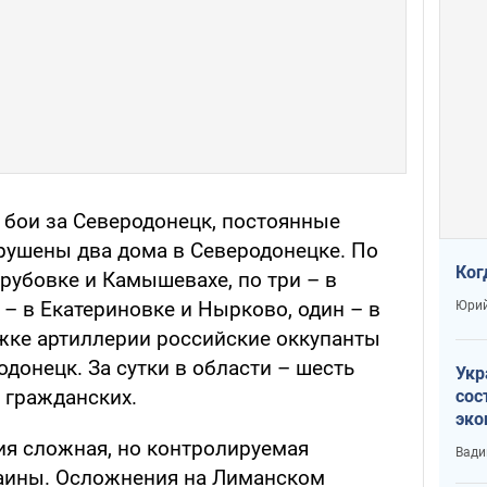
 бои за Северодонецк, постоянные
ушены два дома в Северодонецке. По
Ког
рубовке и Камышевахе, по три – в
 – в Екатериновке и Нырково, один – в
Юрий
жке артиллерии российские оккупанты
одонецк. За сутки в области – шесть
Укр
 гражданских.
сос
эко
Ест
ия сложная, но контролируемая
Вади
тун
аины. Осложнения на Лиманском