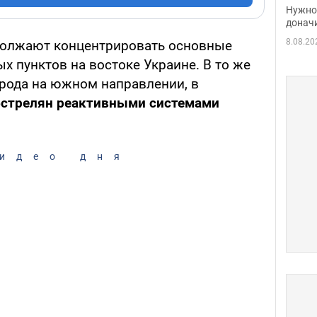
судь
Нужно 
неож
донач
8.08.20
должают концентрировать основные
ых пунктов на востоке Украине. В то же
орода на южном направлении, в
бстрелян реактивными системами
идео дня