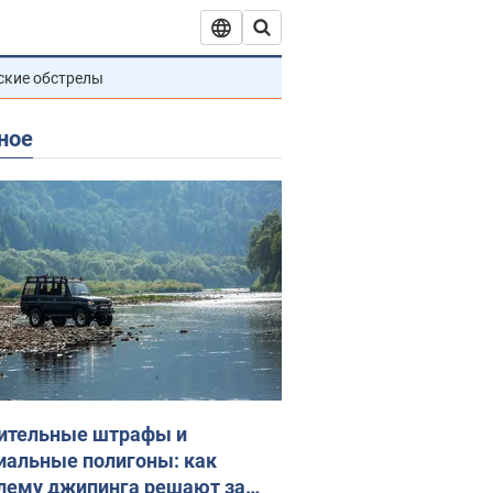
ские обстрелы
ное
ительные штрафы и
иальные полигоны: как
лему джипинга решают за