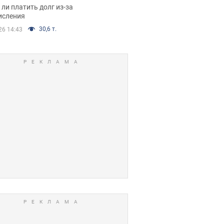
я вынес
ли платить долг из-за
иданное решение
исления
30,6 т.
26 14:43