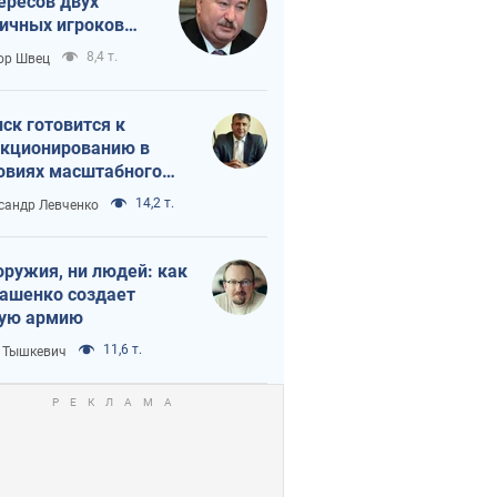
ересов двух
ичных игроков
 тайный план
8,4 т.
ор Швец
мпа и Путина?
ск готовится к
кционированию в
овиях масштабного
нного кризиса
14,2 т.
сандр Левченко
оружия, ни людей: как
ашенко создает
ую армию
11,6 т.
 Тышкевич