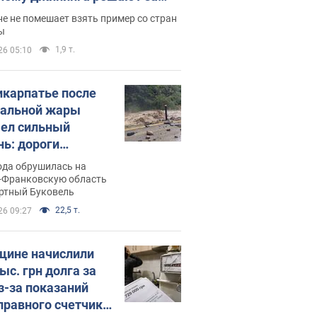
ицей
е не помешает взять пример со стран
ы
1,9 т.
26 05:10
икарпатье после
альной жары
ел сильный
нь: дороги
ратились в реки.
ода обрушилась на
о
-Франковскую область
ортный Буковель
22,5 т.
26 09:27
ине начислили
ыс. грн долга за
из-за показаний
правного счетчика: