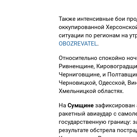
Также интенсивные бои пр
оккупированной Херсонской 
ситуации по регионам на ут
OBOZREVATEL
.
Относительно спокойно ноч
Ривненщине, Кировоградщи
Черниговщине, и Полтавщин
Черновицкой, Одесской, Ви
Хмельницкой областях.
На
Сумщине
зафиксирован 
ракетный авиаудар с самоле
государственную границу: з
результате обстрела постр