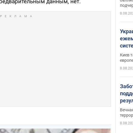
предварительным данным, нет.
подче
8.08.20
Укра
ежем
сист
Зеле
Киев т
европ
8.08.20
Забо
подд
резу
обла
Вечна
киев
терро
8.08.20