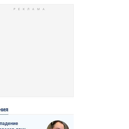
ения
падение