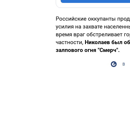
Российские оккупанты про
усилия на захвате населенн
время враг обстреливает г
частности,
Николаев был о
залпового огня "Смерч".
В