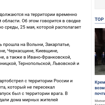
одолжаются на территории временно
TO
области. Об этом говорится в сводке
ро среды, 25 мая, которой располагает
ь прошла на Волыни, Закарпатье,
не, Черкасщине, Киевщине,
е, а также в Ивано-Франковской,
нницкой, Тернопольской, Львовской и
артобстрел с территории России и
Крем
та, который не пересекал
возм
апуск был с территории врага. В
почт
Укра
адали дома мирных жителей
Мнение
баллис