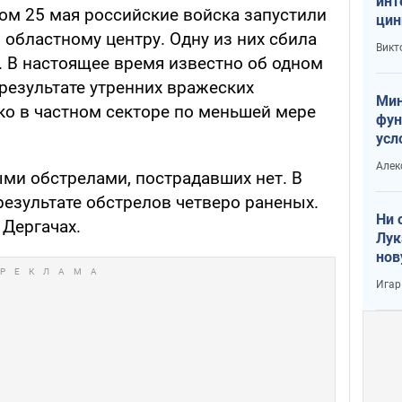
инт
ом 25 мая российские войска запустили
цин
областному центру. Одну из них сбила
или
Викт
Тра
 В настоящее время известно об одном
результате утренних вражеских
Мин
ко в частном секторе по меньшей мере
фун
усл
вое
Алек
ыми обстрелами, пострадавших нет. В
 результате обстрелов четверо раненых.
Ни 
 Дергачах.
Лук
нов
Игар