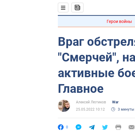
Герои войны
Враг обстрел
"Смерчей", н
активные бо
Главное
Алексей Лютиков
War
25.05.2022 10:12
3 минуты
0