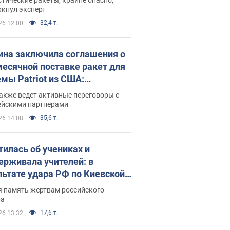
ркнул эксперт
32,4 т.
26 12:00
ина заключила соглашения о
есячной поставке ракет для
емы Patriot из США:
нский раскрыл подробности
акже ведет активные переговоры с
ейскими партнерами
35,6 т.
26 14:08
тилась об учениках и
ерживала учителей: в
льтате удара РФ по Киевской
сти погибли директор
я память жертвам российского
ского лицея, её муж и внук
ра
17,6 т.
26 13:32