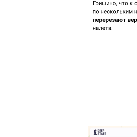
Гришино, что к 
по нескольким н
перерезают ве
налета.