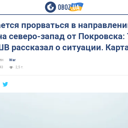
ется прорваться в направлени
а северо-запад от Покровска: 
В рассказал о ситуации. Карт
ин
War
43
2,5 т.