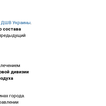
я ДШВ Украины
.
о состава
а предыдущий
влечением
овой дивизии
оздуха
нах города.
равлении