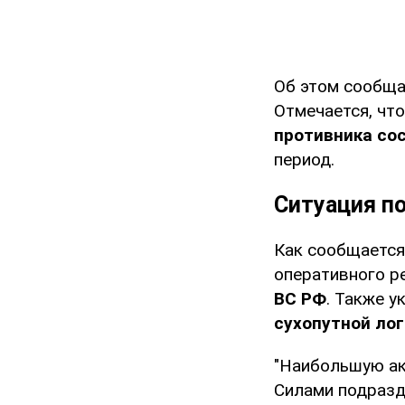
Об этом сообща
Отмечается, чт
противника со
период.
Ситуация п
Как сообщается
оперативного р
ВС РФ
. Также 
сухопутной лог
"Наибольшую ак
Силами подразд