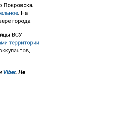
о Покровска.
тельное
. На
вере города.
ойцы ВСУ
ами территории
оккупантов,
и
Viber
. Не