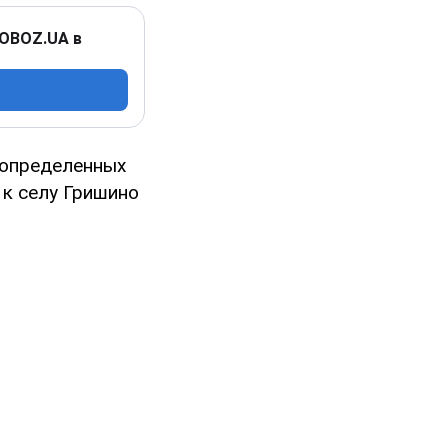
 OBOZ.UA в
 определенных
 к селу Гришино