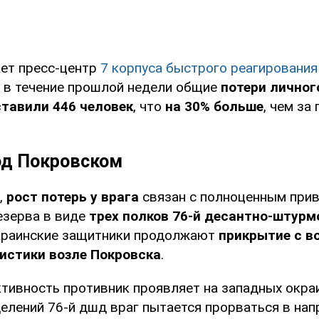
ет пресс-центр
7 корпуса быстрого реагировани
о в течение прошлой недели общие
потери личног
ставили 446 человек
, что
на 30% больше
, чем з
од Покровском
,
рост потерь у врага
связан с полноценным при
езерва в виде
трех полков 76-й десантно-штурм
украинские защитники продолжают
прикрытие с в
истики возле Покровска
.
тивность противник проявляет на западных окраи
елений 76-й дшд враг пытается прорваться в нап