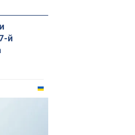
и
7-й
а