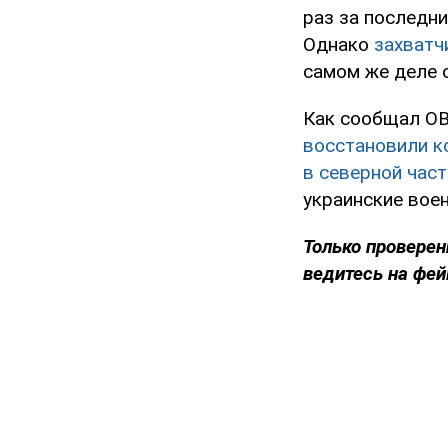
раз за последн
Однако
захватч
самом же деле о
Как сообщал OB
восстановили к
в северной час
украинские вое
Только проверен
ведитесь на фей