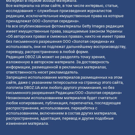
материал в первом абзаце материала.
Все материалы на этом сайте, в том числе интервью, статьи,
исследования – служебные произведения журналистов
редакции, исключительные имущественные права на которые
принадлежат ООО «Золотая середина».
На все опубликованные фотоматериалы Getty Images редакция
имеет имущественные права, защищаемые законом Украины
«Об авторских правах и смежных правах», никто не имеет права
без письменного разрешения ООО «Золотая середина» их
использовать, они не подлежат дальнейшему воспроизводству,
переводу, распространению в любой форме.
Редакция OBOZ.UA может не разделять точку зрения,
изложенную в авторском материале. За достоверность
информации, размещенной в рекламных материалах,
ответственность несет рекламодатель.
Запрещено использование материалов размещенных на этом
сайте, даже с указанием гиперссылки на страницу этого сайта,
логотипа OBOZ.UA или любого другого упоминания, но без
письменного разрешения Редакции/ООО «Золотая середина»
Незаконным использованием материалов будет считаться:
любое копирование, публикация, перепечатка, последующее
распространение, использование, переработка с
использованием, включением в состав других материалов,
распространение, адаптация, перевод и другие подобные
изменения материала.