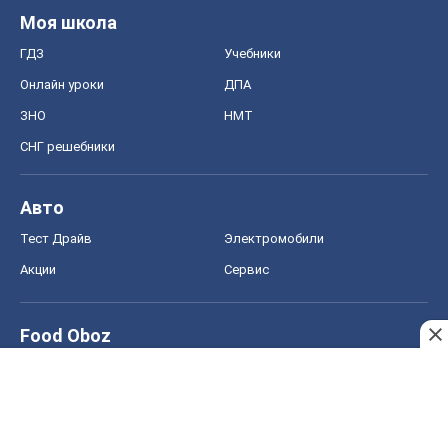
Моя школа
ГДЗ
Учебники
Онлайн уроки
ДПА
ЗНО
НМТ
СНГ решебники
Авто
Тест Драйв
Электромобили
Акции
Сервис
Food Oboz
Рецепты
Напитки
Диеты