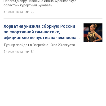
Непогода обрушилась на Ивано-Франковскую
область и курортный Буковель
5 часов назад
9,7 т.
Хорватия унизила сборную России
по спортивной гимнастике,
официально не пустив на чемпионат
Европы основных спортсменов
Турнир пройдет в Загребе с 13 по 23 августа
5 часов назад
8,1 т.