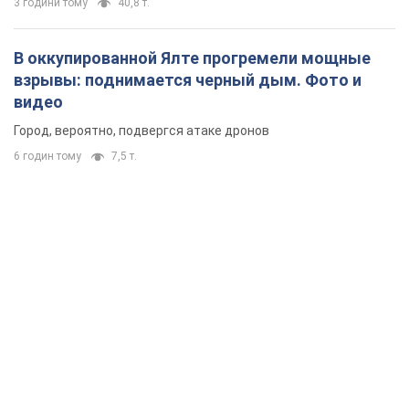
3 години тому
40,8 т.
В оккупированной Ялте прогремели мощные
взрывы: поднимается черный дым. Фото и
видео
Город, вероятно, подвергся атаке дронов
6 годин тому
7,5 т.