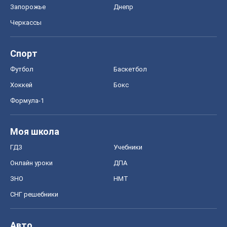
Формула-1
Моя школа
ГДЗ
Учебники
Онлайн уроки
ДПА
ЗНО
НМТ
СНГ решебники
Авто
Тест Драйв
Электромобили
Акции
Сервис
Food Oboz
Рецепты
Напитки
Диеты