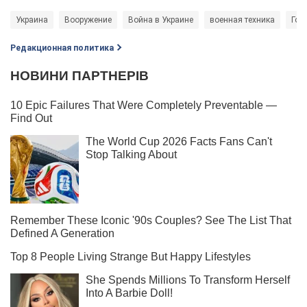
Украина
Вооружение
Война в Украине
военная техника
Гос
Редакционная политика