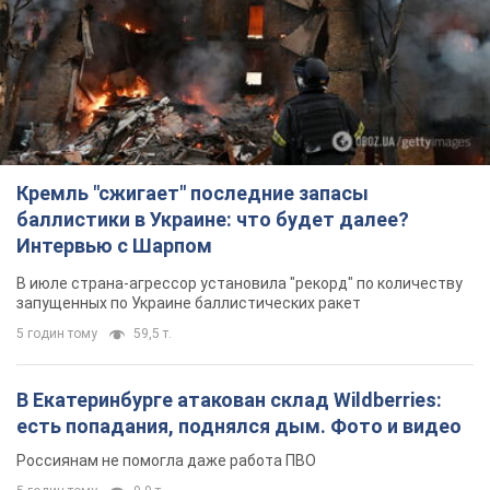
баллистики в Украине: что будет далее?
Интервью с Шарпом
В июле страна-агрессор установила "рекорд" по количеству
запущенных по Украине баллистических ракет
5 годин тому
59,5 т.
В Екатеринбурге атакован склад Wildberries:
есть попадания, поднялся дым. Фото и видео
Россиянам не помогла даже работа ПВО
5 годин тому
9,9 т.
"Замечательный отец": в сети рассказали о
мужчине, которого Россия убила ударом по
Броварам. Фото
Мужчину вспоминают как профессионала своего дела
3 години тому
2,3 т.