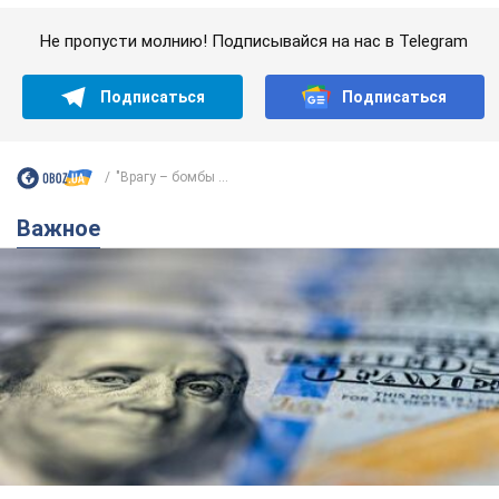
Важное
Банки "готовятся" к новому курсу доллара:
украинцам рассказали, чего ожидать в
ближайшие дни
Каким будет курс валюты в обменниках
6.08.2026 22:58
150,9 т.
Украинцам обещают по 850 грн от