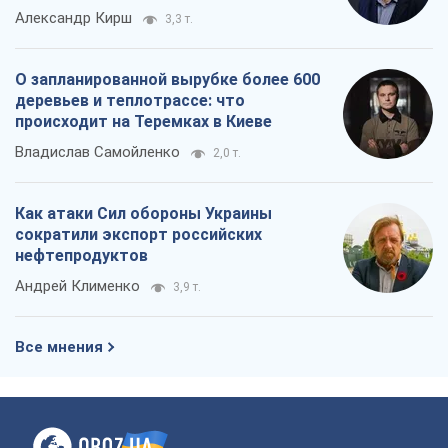
Как атаки Сил обороны Украины
сократили экспорт российских
нефтепродуктов
Андрей Клименко
3,9 т.
Все мнения
О компании
Команда
Правовая информация
Политика
конфиденциальности
Реклама на сайте
Документы
Редакционная политика
Журналисты OBOZ.UA на месте
событий