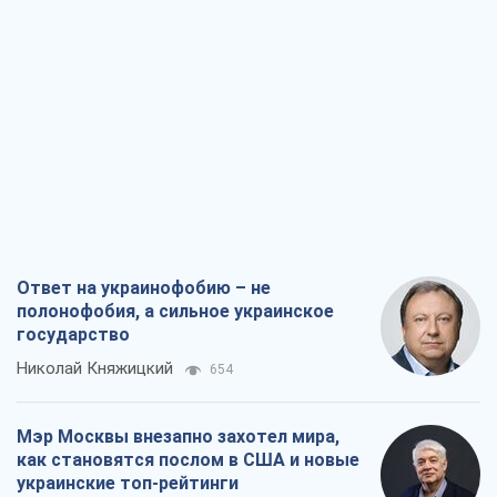
Ответ на украинофобию – не
полонофобия, а сильное украинское
государство
Николай Княжицкий
654
Мэр Москвы внезапно захотел мира,
как становятся послом в США и новые
украинские топ-рейтинги
Александр Кирш
3,3 т.
О запланированной вырубке более 600
деревьев и теплотрассе: что
происходит на Теремках в Киеве
Владислав Самойленко
2,0 т.