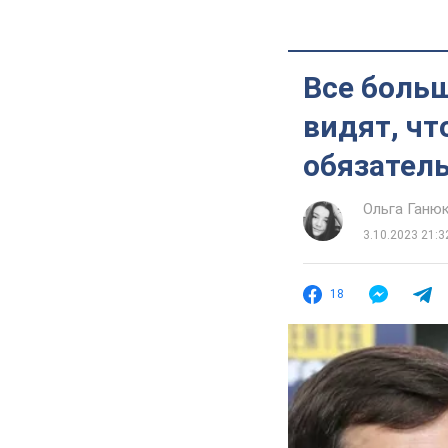
Все больш
видят, чт
обязател
Ольга Ганю
3.10.2023 21:3
18