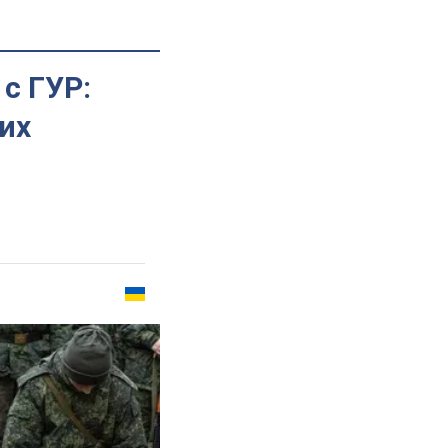
с ГУР:
их