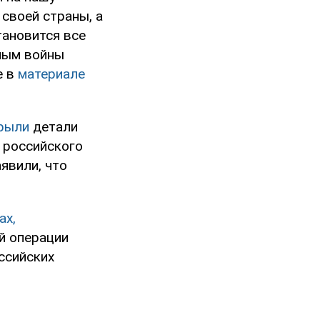
 своей страны, а
ановится все
иным войны
е в
материале
рыли
детали
 российского
явили, что
ах,
ой операции
ссийских