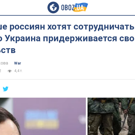
е россиян хотят сотрудничать 
о Украина придерживается сво
ьств
кова
War
2
4,4 т.