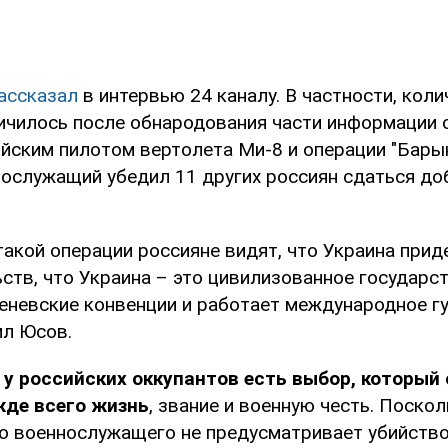
ассказал
в интервью 24 каналу. В частности, кол
чилось после обнародования части информации 
ийским пилотом вертолета Ми-8 и операции "Барын
ослужащий убедил 11 других россиян сдаться до
такой операции россияне видят, что Украина при
ств, что Украина – это цивилизованное государст
невские конвенции и работает международное г
ил Юсов.
о
у российских оккупантов есть выбор, который
жде всего жизнь
, звание и военную честь. Поско
го военнослужащего не предусматривает убийств