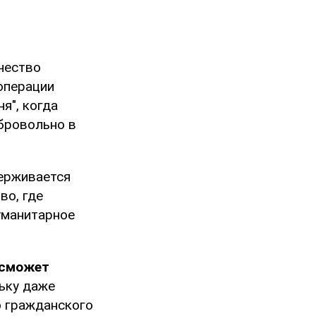
ичество
операции
я", когда
бровольно в
держивается
во, где
уманитарное
 сможет
льку даже
о гражданского