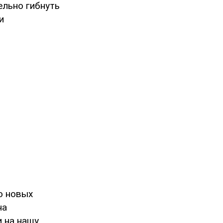
ельно гибнуть
и
о новых
на
и на нашу