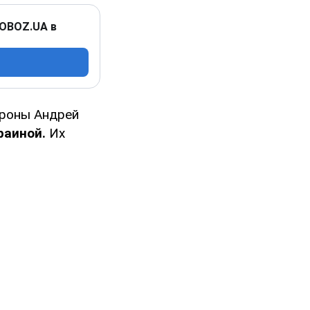
 OBOZ.UA в
ороны Андрей
раиной.
Их