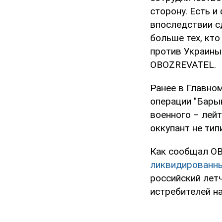
сторону. Есть и
впоследствии с
больше тех, кт
против Украины
OBOZREVATEL.
Ранее в Главно
операции "Бары
военного – лей
оккупант не тип
Как сообщал O
ликвидированны
российский лет
истребителей н