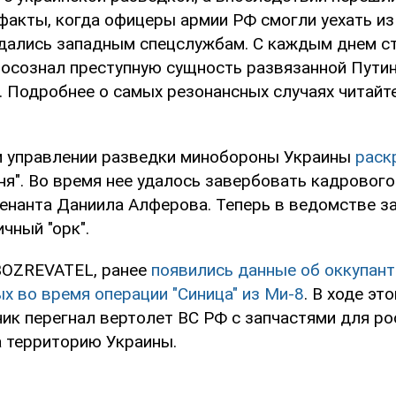
 факты, когда офицеры армии РФ смогли уехать из
дались западным спецслужбам. С каждым днем ст
о осознал преступную сущность развязанной Пут
. Подробнее о самых резонансных случаях читайт
м управлении разведки минобороны Украины
раск
ня". Во время нее удалось завербовать кадрового
тенанта Даниила Алферова. Теперь в ведомстве за
ичный "орк".
BOZREVATEL, ранее
появились данные об оккупант
х во время операции "Синица" из Ми-8
. В ходе эт
чик перегнал вертолет ВС РФ с запчастями для ро
а территорию Украины.