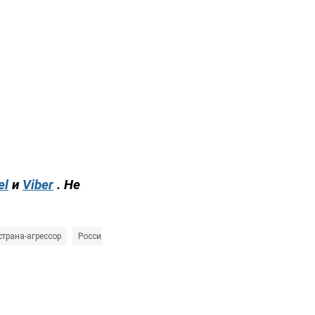
el
и
Viber
. Не
 страна-агрессор
Россия
Андрей Юсов