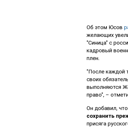
Об этом Юсов
р
желающих увели
"Синица" с росс
кадровый военн
плен.
"После каждой 
своих обязатель
выполняются Же
право", – отмет
Он добавил, чт
сохранить пре
присяга русско