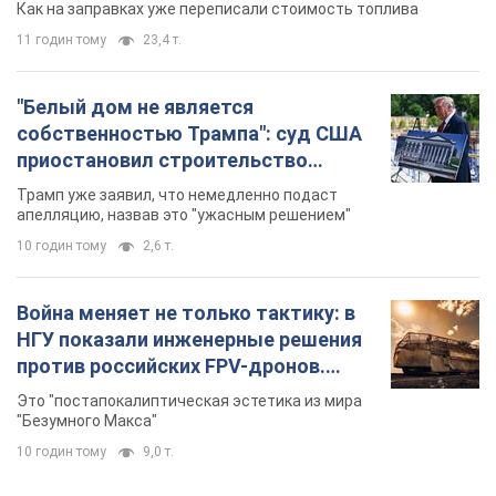
Как на заправках уже переписали стоимость топлива
11 годин тому
23,4 т.
"Белый дом не является
собственностью Трампа": суд США
приостановил строительство
бального зала стоимостью 400 млн
Трамп уже заявил, что немедленно подаст
долларов
апелляцию, назвав это "ужасным решением"
10 годин тому
2,6 т.
Война меняет не только тактику: в
НГУ показали инженерные решения
против российских FPV-дронов.
Фото
Это "постапокалиптическая эстетика из мира
"Безумного Макса"
10 годин тому
9,0 т.