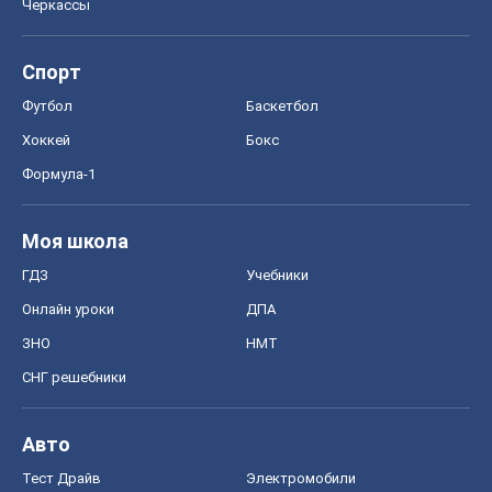
Черкассы
Спорт
Футбол
Баскетбол
Хоккей
Бокс
Формула-1
Моя школа
ГДЗ
Учебники
Онлайн уроки
ДПА
ЗНО
НМТ
СНГ решебники
Авто
Тест Драйв
Электромобили